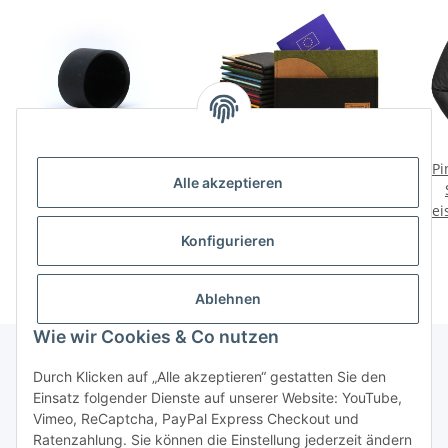
Ersatzkappe für
MewogS Hülle für
Pi
Alle akzeptieren
Einweisestab
Heimtierausweis Black
Preise nach Anmeldung
Preise nach Anmeldung
Edition
Prei
Schw
sichtbar
sichtbar
Konfigurieren
Ablehnen
Wie wir Cookies & Co nutzen
Durch Klicken auf „Alle akzeptieren“ gestatten Sie den
Informationen
Einsatz folgender Dienste auf unserer Website: YouTube,
Vimeo, ReCaptcha, PayPal Express Checkout und
Ratenzahlung. Sie können die Einstellung jederzeit ändern