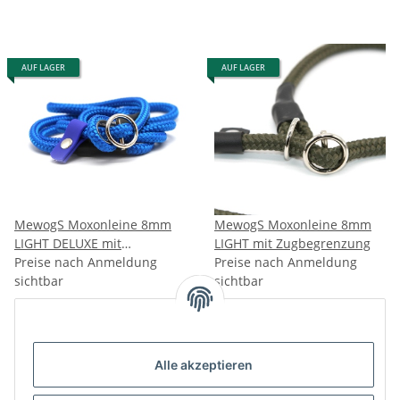
AUF LAGER
AUF LAGER
MewogS Moxonleine 8mm
MewogS Moxonleine 8mm
LIGHT DELUXE mit
LIGHT mit Zugbegrenzung
Zugbegrenzung
Preise nach Anmeldung
Preise nach Anmeldung
sichtbar
sichtbar
Alle akzeptieren
Artikel 1 - 8 von 8