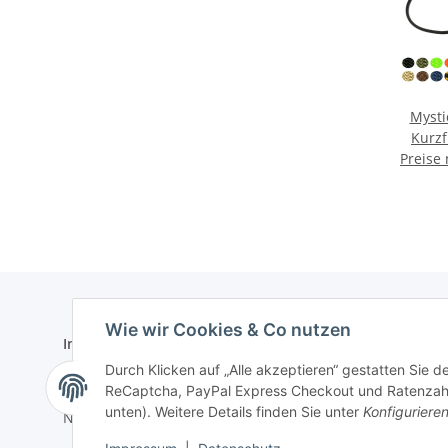
Mysti
Kurz
Preise
Zu
Wie wir Cookies & Co nutzen
Informationen
Gesetzlich
Durch Klicken auf „Alle akzeptieren“ gestatten Sie 
Zahlungsmöglichkeiten
AGB
ReCaptcha, PayPal Express Checkout und Ratenzahlun
unten). Weitere Details finden Sie unter
Konfiguriere
Newsletter
Datenschu