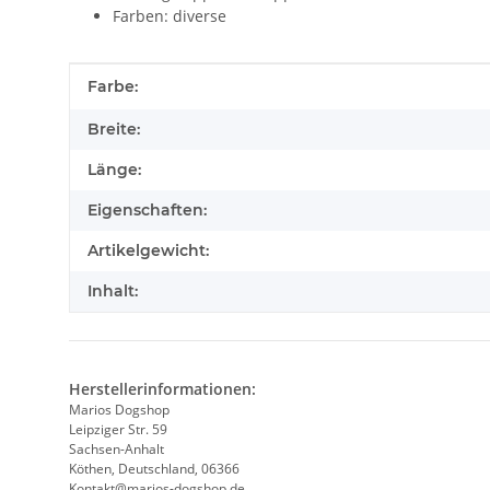
Farben: diverse
Produkteigenschaft
Wert
Farbe:
Breite:
Länge:
Eigenschaften:
Artikelgewicht:
Inhalt:
Herstellerinformationen:
Marios Dogshop
Leipziger Str. 59
Sachsen-Anhalt
Köthen, Deutschland, 06366
Kontakt@marios-dogshop.de