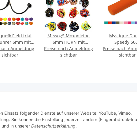
que® Field trial
MewogS Moxonleine
Mystique D
führer 6mm mit
6mm HORN mit
Speedy 50
 nach Anmeldung
gbegrenzung
Preise nach Anmeldung
Zugbegrenzung
Preise nach An
sichtbar
sichtbar
sichtbar
e Informationen
den Einsatz folgender Dienste auf unserer Website: YouTube, Vimeo,
g. Sie können die Einstellung jederzeit ändern (Fingerabdruck-Ico
n
und in unserer
Datenschutzerklärung
.
tz