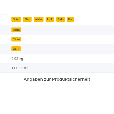
Grün
Blau
Weiss
Pink
Gelb
Rot
6mm
65cm
Light
0,02
kg
1,00 Stück
Angaben zur Produktsicherheit