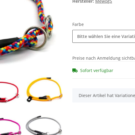
Hersteller:
MewogS
Farbe
Bitte wählen Sie eine Variat
Preise nach Anmeldung sichtb
Sofort verfügbar
x
Dieser Artikel hat Variatio