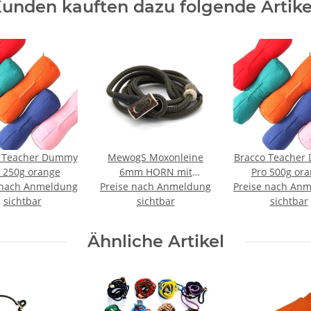
unden kauften dazu folgende Artike
o Teacher Dummy
MewogS Moxonleine
Bracco Teacher
 250g orange
6mm HORN mit
Pro 500g or
 nach Anmeldung
Preise nach Anmeldung
Zugbegrenzung 130cm
Preise nach An
sichtbar
sichtbar
oliv
sichtbar
Ähnliche Artikel