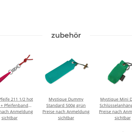
zubehör
feife 211 1/2 hot
Mystique Dummy
Mystique Mini
 + Pfeifenband
Standard 500g grün
Schlüsselanhän
 nach Anmeldung
kostenlos
Preise nach Anmeldung
Preise nach An
Case grü
sichtbar
sichtbar
sichtbar