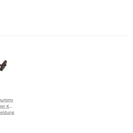
 Dummy
ger Key
meldung
n