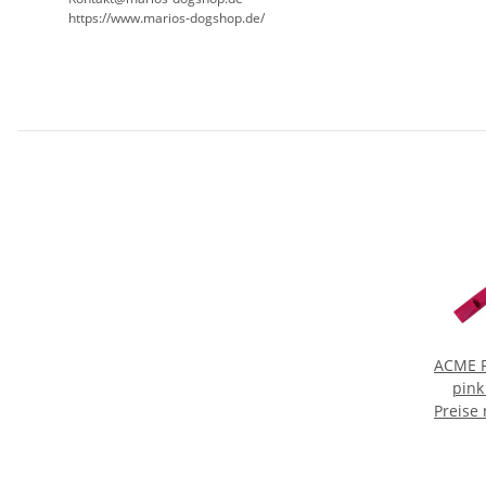
https://www.marios-dogshop.de/
ACME P
pink
Preise