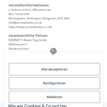
Herstellerinformationen:
J. Hudson and Co. (Whistles) Ltd.
Barr Street 244
Birmingham, Vereinigtes Königreich, B19 3AH
info@acmewhistles.co.uk
https://www.acmewhistles.co.uk/
verantwortliche Person:
ROMNEY'S Beate Ting Gmbh
Milliehausen 1
Niedersachsen
Bad Münder, Deutschland, 31848
service@acme-pfeifen.de
Alle akzeptieren
Konfigurieren
Ablehnen
Wie wir Cookies & Co nutzen