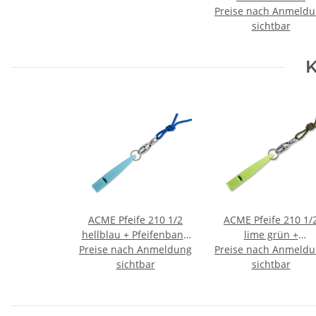
Preise nach Anmeld
Rickard's
sichtbar
K
ACME Pfeife 210 1/2
ACME Pfeife 210 1/
hellblau + Pfeifenband
lime grün +
Preise nach Anmeldung
kostenlos
Preise nach Anmeld
Pfeifenband kostenl
sichtbar
sichtbar