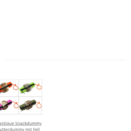
ystique Snackdummy
utterdummy mit Fell