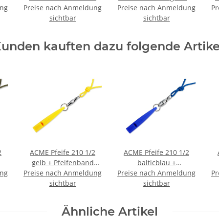
ung
Preise nach Anmeldung
schwarz
Preise nach Anmeldung
Case
Pr
sichtbar
sichtbar
unden kauften dazu folgende Artike
2
ACME Pfeife 210 1/2
ACME Pfeife 210 1/2
gelb + Pfeifenband
balticblau +
ung
os
Preise nach Anmeldung
kostenlos
Preise nach Anmeldung
Pfeifenband kostenlos
Pr
P
sichtbar
sichtbar
Ähnliche Artikel