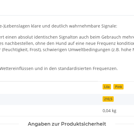
de-)Lebenslagen klare und deutlich wahrnehmbare Signale:
tiert einen absolut identischen Signalton auch beim Gebrauch mehre
des nachbestellen, ohne den Hund auf eine neue Frequenz konditi
r (Feuchtigkeit, Frost), schwierigen Umweltbedingungen (z.B. hoh
n Wettereinflüssen und in den standardisierten Frequenzen.
Lila
Pink
210,5
0,04
kg
Angaben zur Produktsicherheit