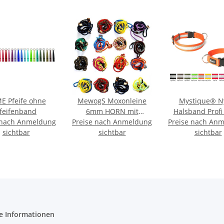
E Pfeife ohne
MewogS Moxonleine
Mystique® N
feifenband
6mm HORN mit
Halsband Profi 
 nach Anmeldung
Preise nach Anmeldung
Zugbegrenzung
Preise nach An
sichtbar
sichtbar
sichtbar
e Informationen