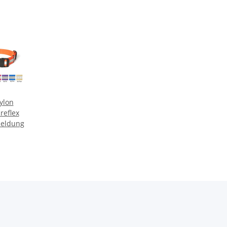
ylon
reflex
meldung