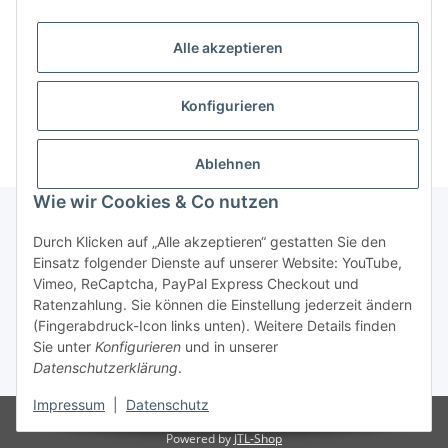
Alle akzeptieren
Konfigurieren
Ablehnen
Wie wir Cookies & Co nutzen
Durch Klicken auf „Alle akzeptieren“ gestatten Sie den
Informationen
Einsatz folgender Dienste auf unserer Website: YouTube,
Vimeo, ReCaptcha, PayPal Express Checkout und
Ratenzahlung. Sie können die Einstellung jederzeit ändern
Gesetzliche Informationen
(Fingerabdruck-Icon links unten). Weitere Details finden
Sie unter
Konfigurieren
und in unserer
Datenschutzerklärung
.
* Alle Preise zzgl. gesetzlicher USt.
Impressum
|
Datenschutz
© Mario's Dogshop B2B by Hickethier GmbH
Powered by
JTL-Shop