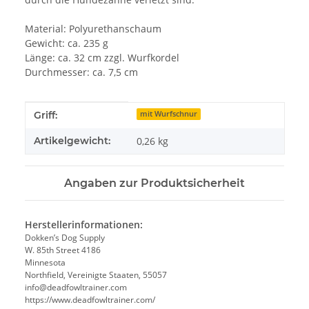
Material: Polyurethanschaum
Gewicht: ca. 235 g
Länge: ca. 32 cm zzgl. Wurfkordel
Durchmesser: ca. 7,5 cm
Produkteigenschaft
Wert
Griff:
mit Wurfschnur
Artikelgewicht:
0,26
kg
Angaben zur Produktsicherheit
Herstellerinformationen:
Dokken’s Dog Supply
W. 85th Street 4186
Minnesota
Northfield, Vereinigte Staaten, 55057
info@deadfowltrainer.com
https://www.deadfowltrainer.com/