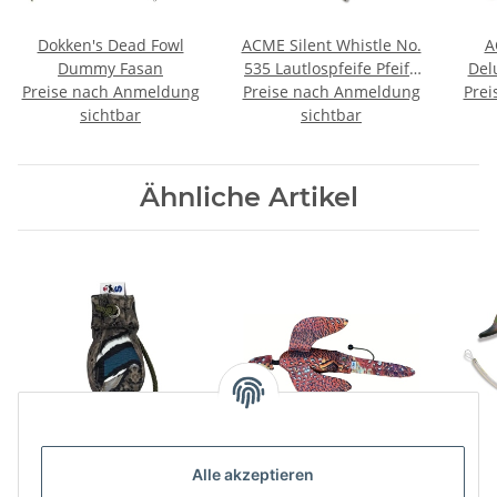
Dokken's Dead Fowl
ACME Silent Whistle No.
A
Dummy Fasan
535 Lautlospfeife Pfeife
Del
Preise nach Anmeldung
Preise nach Anmeldung
Lautlose Hundepfeife
Prei
sichtbar
sichtbar
Ähnliche Artikel
Sporting Saint
Sporting Saint Dead Bird
Alle akzeptieren
Dummyball Mallard
Dummy Flugfasan