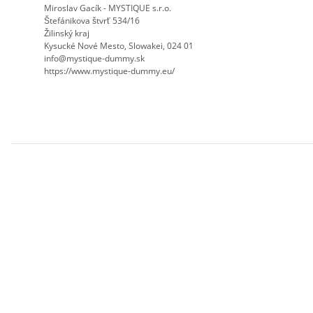
Miroslav Gacík - MYSTIQUE s.r.o.
Štefánikova štvrť 534/16
Žilinský kraj
Kysucké Nové Mesto, Slowakei, 024 01
info@mystique-dummy.sk
https://www.mystique-dummy.eu/