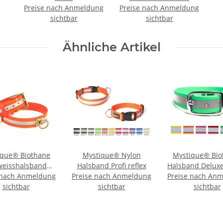
Preise nach Anmeldung
Preise nach Anmeldung
sichtbar
sichtbar
Ähnliche Artikel
ique® Biothane
Mystique® Nylon
Mystique® Bio
weisshalsband
Halsband Profi reflex
Halsband Delux
 nach Anmeldung
 reflex orange
Preise nach Anmeldung
Preise nach An
beta refle
old messing
sichtbar
sichtbar
sichtbar