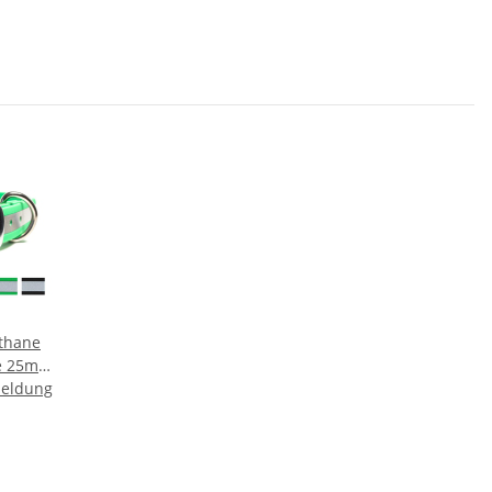
thane
e 25mm
meldung
x