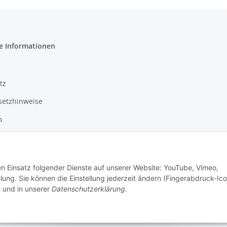
e Informationen
tz
setzhinweise
m
den Einsatz folgender Dienste auf unserer Website: YouTube, Vimeo,
 Mario's Dogshop B2B by Hickethier GmbH
g. Sie können die Einstellung jederzeit ändern (Fingerabdruck-Ico
n
und in unserer
Datenschutzerklärung
.