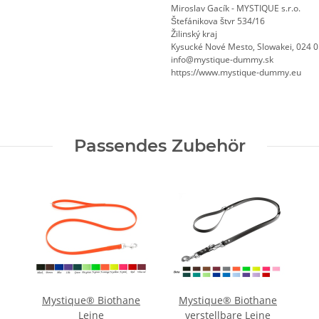
Miroslav Gacík - MYSTIQUE s.r.o.
Štefánikova štvr 534/16
Žilinský kraj
Kysucké Nové Mesto, Slowakei, 024 
info@mystique-dummy.sk
https://www.mystique-dummy.eu
Passendes Zubehör
Mystique® Biothane
Mystique® Biothane
Leine
verstellbare Leine