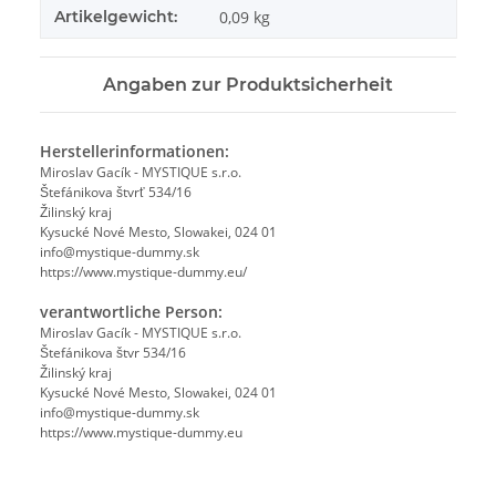
Artikelgewicht:
0,09
kg
Angaben zur Produktsicherheit
Herstellerinformationen:
Miroslav Gacík - MYSTIQUE s.r.o.
Štefánikova štvrť 534/16
Žilinský kraj
Kysucké Nové Mesto, Slowakei, 024 01
info@mystique-dummy.sk
https://www.mystique-dummy.eu/
verantwortliche Person:
Miroslav Gacík - MYSTIQUE s.r.o.
Štefánikova štvr 534/16
Žilinský kraj
Kysucké Nové Mesto, Slowakei, 024 01
info@mystique-dummy.sk
https://www.mystique-dummy.eu