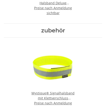
Halsband Deluxe
Preise nach Anmeldung
Hundehalsband
sichtbar
zubehör
Mystique® Signalhalsband
mit Klettverschluss
Reflexhalsband 55cm neon
Preise nach Anmeldung