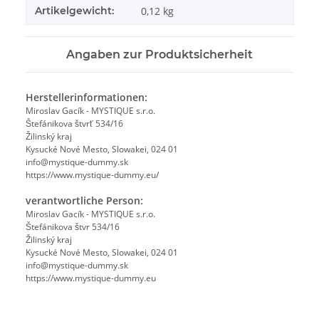
Artikelgewicht:
0,12
kg
Angaben zur Produktsicherheit
Herstellerinformationen:
Miroslav Gacík - MYSTIQUE s.r.o.
Štefánikova štvrť 534/16
Žilinský kraj
Kysucké Nové Mesto, Slowakei, 024 01
info@mystique-dummy.sk
https://www.mystique-dummy.eu/
verantwortliche Person:
Miroslav Gacík - MYSTIQUE s.r.o.
Štefánikova štvr 534/16
Žilinský kraj
Kysucké Nové Mesto, Slowakei, 024 01
info@mystique-dummy.sk
https://www.mystique-dummy.eu