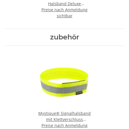
Halsband Deluxe
Preise nach Anmeldung
Hundehalsband
sichtbar
zubehör
Mystique® Signalhalsband
mit Klettverschluss
Reflexhalsband 55cm neon
Preise nach Anmeldung