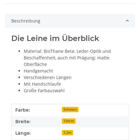
Beschreibung
Die Leine im Überblick
Material: BioThane Beta: Leder-Optik und
Beschaffenheit, auch mit Prägung; matte
Oberfläche
Handgemacht
Verschiedenen Längen
Mit Handschlaufe
Große Farbauswahl
Produkteigenschaft
Wert
Farbe:
Schwarz
Breite:
13mm
Länge:
1,2m