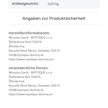
Artikelgewicht:
0,09
kg
Angaben zur Produktsicherheit
Herstellerinformationen:
Miroslav Gacík - MYSTIQUE s.r.o.
Štefánikova štvrť 534/16
Žilinský kraj
Kysucké Nové Mesto, Slowakei, 024 01
info@mystique-dummy.sk
https://www.mystique-dummy.eu/
verantwortliche Person:
Miroslav Gacík - MYSTIQUE s.r.o.
Štefánikova štvr 534/16
Žilinský kraj
Kysucké Nové Mesto, Slowakei, 024 01
info@mystique-dummy.sk
https://www.mystique-dummy.eu