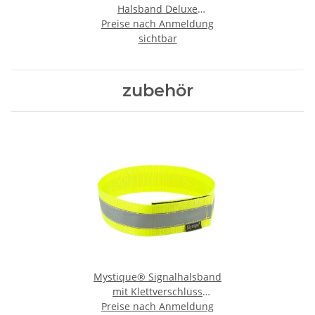
Halsband Deluxe
Preise nach Anmeldung
Hundehalsband
sichtbar
zubehör
Mystique® Signalhalsband
mit Klettverschluss
Reflexhalsband 55cm neon
Preise nach Anmeldung