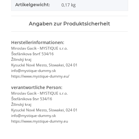
Artikelgewicht:
0,17
kg
Angaben zur Produktsicherheit
Herstellerinformationen:
Miroslav Gacík - MYSTIQUE s.r.o.
Štefánikova štvrť 534/16
Žilinský kraj
Kysucké Nové Mesto, Slowakei, 024 01
info@mystique-dummy.sk
https://www.mystique-dummy.eu/
verantwortliche Person:
Miroslav Gacík - MYSTIQUE s.r.o.
Štefánikova štvr 534/16
Žilinský kraj
Kysucké Nové Mesto, Slowakei, 024 01
info@mystique-dummy.sk
https://www.mystique-dummy.eu