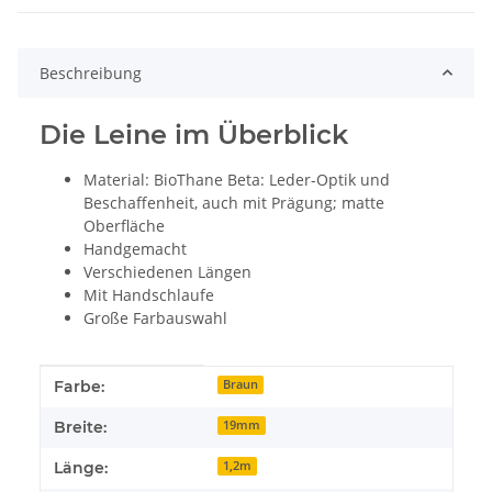
Beschreibung
Die Leine im Überblick
Material: BioThane Beta: Leder-Optik und
Beschaffenheit, auch mit Prägung; matte
Oberfläche
Handgemacht
Verschiedenen Längen
Mit Handschlaufe
Große Farbauswahl
Produkteigenschaft
Wert
Farbe:
Braun
Breite:
19mm
Länge:
1,2m