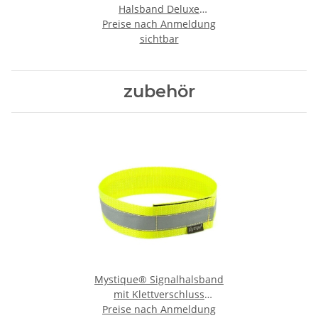
Halsband Deluxe
Preise nach Anmeldung
Hundehalsband
sichtbar
zubehör
Mystique® Signalhalsband
mit Klettverschluss
Reflexhalsband 55cm neon
Preise nach Anmeldung