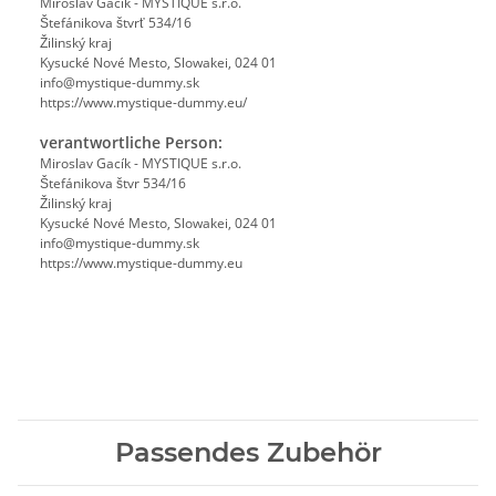
Miroslav Gacík - MYSTIQUE s.r.o.
Štefánikova štvrť 534/16
Žilinský kraj
Kysucké Nové Mesto, Slowakei, 024 01
info@mystique-dummy.sk
https://www.mystique-dummy.eu/
verantwortliche Person:
Miroslav Gacík - MYSTIQUE s.r.o.
Štefánikova štvr 534/16
Žilinský kraj
Kysucké Nové Mesto, Slowakei, 024 01
info@mystique-dummy.sk
https://www.mystique-dummy.eu
Passendes Zubehör