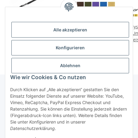
Mystique® Gummierte
Mystique Nylon
Mys
Alle akzeptieren
Umhängeleine Leine
Umhängeleine 20mm
Um
Preise nach Anmeldung
15mm Standard
Preise nach Anmeldung
Prei
Karabiner
sichtbar
sichtbar
Konfigurieren
Ablehnen
Wie wir Cookies & Co nutzen
Durch Klicken auf „Alle akzeptieren“ gestatten Sie den
Einsatz folgender Dienste auf unserer Website: YouTube,
Informationen
Vimeo, ReCaptcha, PayPal Express Checkout und
Ratenzahlung. Sie können die Einstellung jederzeit ändern
Gesetzliche Informationen
(Fingerabdruck-Icon links unten). Weitere Details finden
Sie unter
Konfigurieren
und in unserer
Datenschutzerklärung
.
* Alle Preise zzgl. gesetzlicher USt.