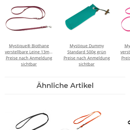
Mystique® Biothane
Mystique Dummy
My
verstellbare Leine 13mm
Standard 500g grün
vers
Preise nach Anmeldung
weinrot 200cm
Preise nach Anmeldung
Prei
n
sichtbar
sichtbar
Ähnliche Artikel