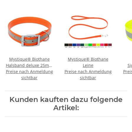
Mystique® Biothane
Mystique® Biothane
Halsband deluxe 25mm
Leine
Si
Preise nach Anmeldung
reflex orange gold 35-
Preise nach Anmeldung
Prei
sichtbar
43cm
sichtbar
Re
Kunden kauften dazu folgende
Artikel: