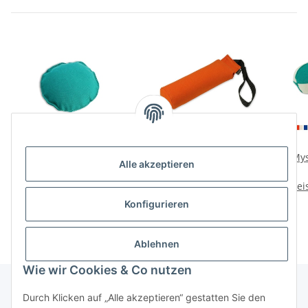
Mystique Dummy
Mystique Dummy
Mys
Alle akzeptieren
Hunting Disc 165g
Speedy 500g
Preise nach Anmeldung
Preise nach Anmeldung
Prei
sichtbar
sichtbar
Konfigurieren
Ablehnen
Wie wir Cookies & Co nutzen
Durch Klicken auf „Alle akzeptieren“ gestatten Sie den