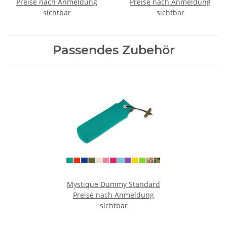
Preise nach Anmeldung
kostenlos
Preise nach Anmeldung
100cm grau/schwarz
sichtbar
sichtbar
Passendes Zubehör
Mystique Dummy Standard
Preise nach Anmeldung
sichtbar