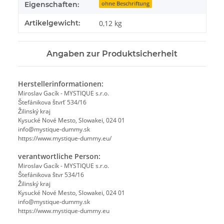
Eigenschaften:
ohne Beschriftung
Artikelgewicht:
0,12
kg
Angaben zur Produktsicherheit
Herstellerinformationen:
Miroslav Gacík - MYSTIQUE s.r.o.
Štefánikova štvrť 534/16
Žilinský kraj
Kysucké Nové Mesto, Slowakei, 024 01
info@mystique-dummy.sk
https://www.mystique-dummy.eu/
verantwortliche Person:
Miroslav Gacík - MYSTIQUE s.r.o.
Štefánikova štvr 534/16
Žilinský kraj
Kysucké Nové Mesto, Slowakei, 024 01
info@mystique-dummy.sk
https://www.mystique-dummy.eu