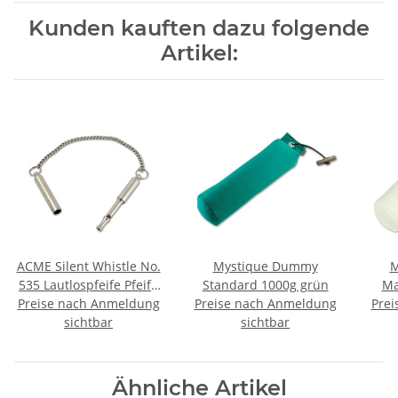
Kunden kauften dazu folgende
Artikel:
ACME Silent Whistle No.
Mystique Dummy
M
535 Lautlospfeife Pfeife
Standard 1000g grün
Ma
Preise nach Anmeldung
Lautlose Hundepfeife
Preise nach Anmeldung
Prei
sichtbar
sichtbar
Ähnliche Artikel