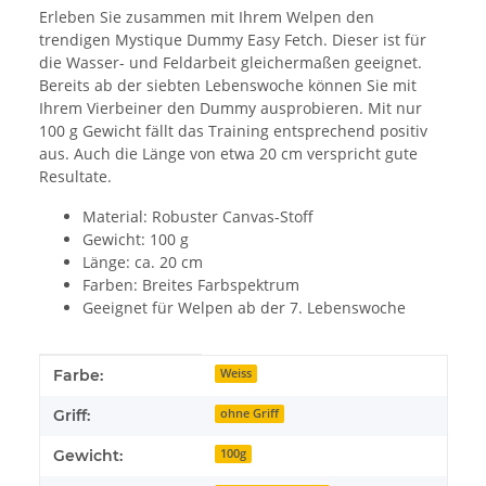
Erleben Sie zusammen mit Ihrem Welpen den
trendigen Mystique Dummy Easy Fetch. Dieser ist für
die Wasser- und Feldarbeit gleichermaßen geeignet.
Bereits ab der siebten Lebenswoche können Sie mit
Ihrem Vierbeiner den Dummy ausprobieren. Mit nur
100 g Gewicht fällt das Training entsprechend positiv
aus. Auch die Länge von etwa 20 cm verspricht gute
Resultate.
Material: Robuster Canvas-Stoff
Gewicht: 100 g
Länge: ca. 20 cm
Farben: Breites Farbspektrum
Geeignet für Welpen ab der 7. Lebenswoche
Produkteigenschaft
Wert
Farbe:
Weiss
Griff:
ohne Griff
Gewicht:
100g