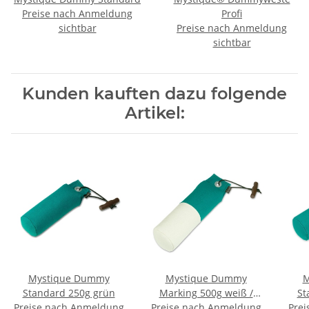
Preise nach Anmeldung
Profi
sichtbar
Preise nach Anmeldung
sichtbar
Kunden kauften dazu folgende
Artikel:
Mystique Dummy
Mystique Dummy
M
Standard 250g grün
Marking 500g weiß /
St
Preise nach Anmeldung
Preise nach Anmeldung
grün
Prei