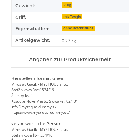
Gewicht:
250g
Griff:
mit Toogle
Eigenschaften:
ohne Beschriftung
Artikelgewicht:
0,27
kg
Angaben zur Produktsicherheit
Herstellerinformationen:
Miroslav Gacík - MYSTIQUE s.r.o.
Štefánikova štvrť 534/16
Žilinský kraj
Kysucké Nové Mesto, Slowakei, 024 01
info@mystique-dummy.sk
https://www.mystique-dummy.eu/
verantwortliche Person:
Miroslav Gacík - MYSTIQUE s.r.o.
Štefánikova štvr 534/16