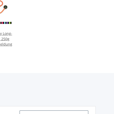
 Long-
 250g
meldung