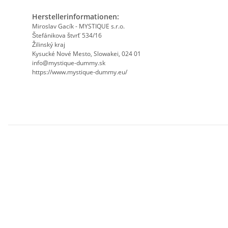
Herstellerinformationen:
Miroslav Gacík - MYSTIQUE s.r.o.
Štefánikova štvrť 534/16
Žilinský kraj
Kysucké Nové Mesto, Slowakei, 024 01
info@mystique-dummy.sk
https://www.mystique-dummy.eu/