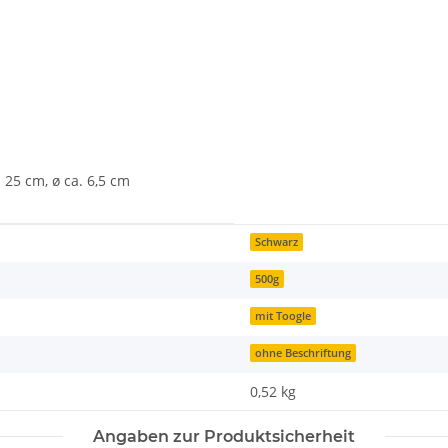
 25 cm, ø ca. 6,5 cm
Schwarz
500g
mit Toogle
ohne Beschriftung
0,52
kg
Angaben zur Produktsicherheit