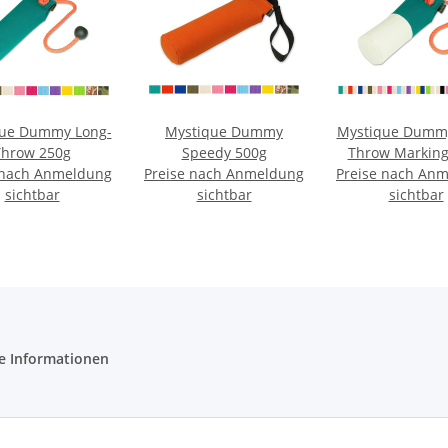
que Dummy Long-
Mystique Dummy
Mystique Dummy
Throw 250g
Speedy 500g
Throw Marking
 nach Anmeldung
Preise nach Anmeldung
Preise nach An
sichtbar
sichtbar
sichtbar
e Informationen
tz