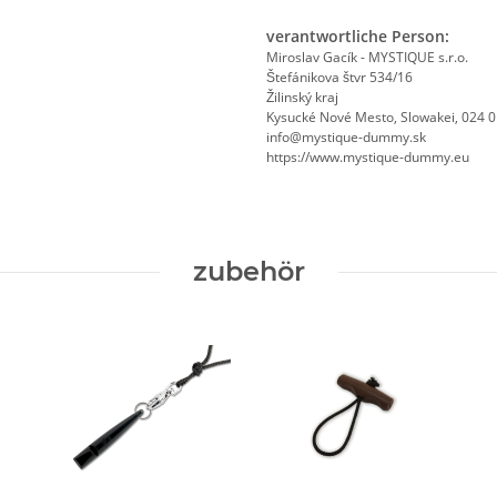
verantwortliche Person:
Miroslav Gacík - MYSTIQUE s.r.o.
Štefánikova štvr 534/16
Žilinský kraj
Kysucké Nové Mesto, Slowakei, 024 
info@mystique-dummy.sk
https://www.mystique-dummy.eu
zubehör