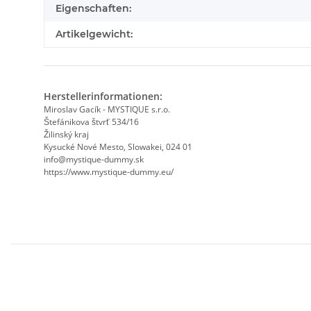
Eigenschaften:
Artikelgewicht:
Herstellerinformationen:
Miroslav Gacík - MYSTIQUE s.r.o.
Štefánikova štvrť 534/16
Žilinský kraj
Kysucké Nové Mesto, Slowakei, 024 01
info@mystique-dummy.sk
https://www.mystique-dummy.eu/