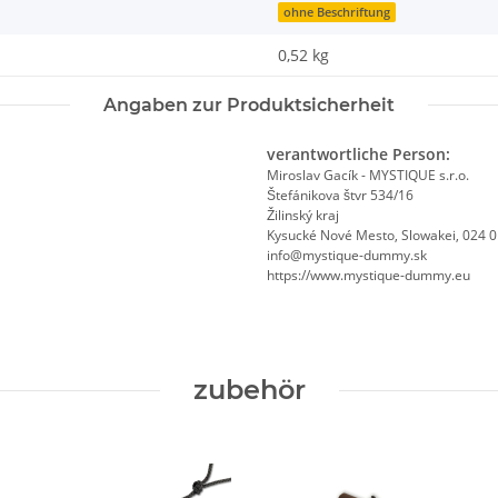
ohne Beschriftung
0,52
kg
Angaben zur Produktsicherheit
verantwortliche Person:
Miroslav Gacík - MYSTIQUE s.r.o.
Štefánikova štvr 534/16
Žilinský kraj
Kysucké Nové Mesto, Slowakei, 024 
info@mystique-dummy.sk
https://www.mystique-dummy.eu
zubehör