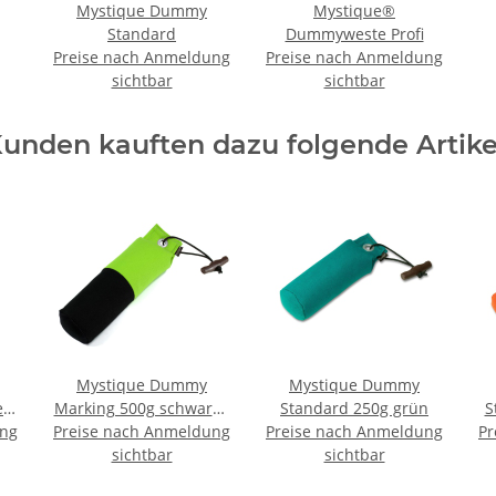
Mystique Dummy
Mystique®
Standard
Dummyweste Profi
Preise nach Anmeldung
Preise nach Anmeldung
sichtbar
sichtbar
unden kauften dazu folgende Artike
Mystique Dummy
Mystique Dummy
ll
Marking 500g schwarz /
Standard 250g grün
S
ung
Preise nach Anmeldung
neongrün
Preise nach Anmeldung
Pr
sichtbar
sichtbar