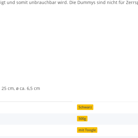
gt und somit unbrauchbar wird. Die Dummys sind nicht für Zerrsp
 25 cm, ø ca. 6,5 cm
Schwarz
500g
mit Toogle