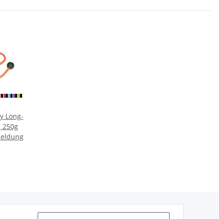
 Long-
 250g
meldung