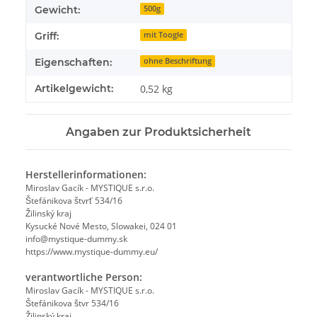
Gewicht:
500g
Griff:
mit Toogle
Eigenschaften:
ohne Beschriftung
Artikelgewicht:
0,52
kg
Angaben zur Produktsicherheit
Herstellerinformationen:
Miroslav Gacík - MYSTIQUE s.r.o.
Štefánikova štvrť 534/16
Žilinský kraj
Kysucké Nové Mesto, Slowakei, 024 01
info@mystique-dummy.sk
https://www.mystique-dummy.eu/
verantwortliche Person:
Miroslav Gacík - MYSTIQUE s.r.o.
Štefánikova štvr 534/16
Žilinský kraj