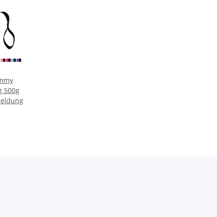
ummy
g 500g
meldung