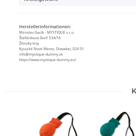
Herstellerinformationen:
Miroslav Gacík - MYSTIQUE s.r.o.
Štefánikova štvrť 534/16
Žilinský kraj
Kysucké Nové Mesto, Slowakei, 024 01
info@mystique-dummy.sk
https://www.mystique-dummy.eu/
K