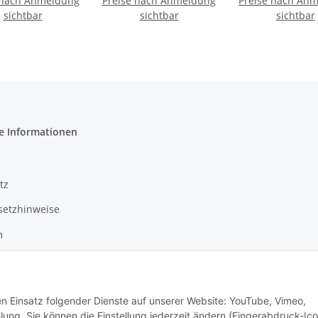
 nach Anmeldung
150g
Preise nach Anmeldung
Preise nach An
sichtbar
sichtbar
sichtbar
e Informationen
tz
setzhinweise
m
den Einsatz folgender Dienste auf unserer Website: YouTube, Vimeo,
 Mario's Dogshop B2B by Hickethier GmbH
g. Sie können die Einstellung jederzeit ändern (Fingerabdruck-Ico