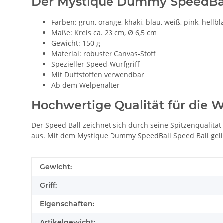
Der Mystique Dummy SpeedBall
Farben: grün, orange, khaki, blau, weiß, pink, hellblau
Maße: Kreis ca. 23 cm, Ø 6,5 cm
Gewicht: 150 g
Material: robuster Canvas-Stoff
Spezieller Speed-Wurfgriff
Mit Duftstoffen verwendbar
Ab dem Welpenalter
Hochwertige Qualität für die W
Der Speed Ball zeichnet sich durch seine Spitzenqualitä
aus. Mit dem Mystique Dummy SpeedBall Speed Ball gelin
Produkteigenschaft
Wert
Gewicht:
Griff:
Eigenschaften:
Artikelgewicht: