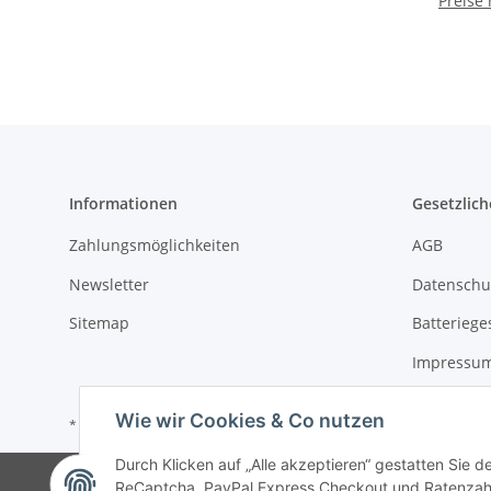
Preise
Informationen
Gesetzlich
Zahlungsmöglichkeiten
AGB
Newsletter
Datenschu
Sitemap
Batteriege
Impressu
Wie wir Cookies & Co nutzen
* Alle Preise zzgl. gesetzlicher USt.
Durch Klicken auf „Alle akzeptieren“ gestatten Sie 
©
ReCaptcha, PayPal Express Checkout und Ratenzahlun