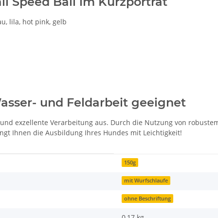
 Speed Ball im Kurzporträt
, lila, hot pink, gelb
asser- und Feldarbeit geeignet
t und exzellente Verarbeitung aus. Durch die Nutzung von robustem
gt Ihnen die Ausbildung Ihres Hundes mit Leichtigkeit!
150g
mit Wurfschlaufe
ohne Beschriftung
0,17
kg