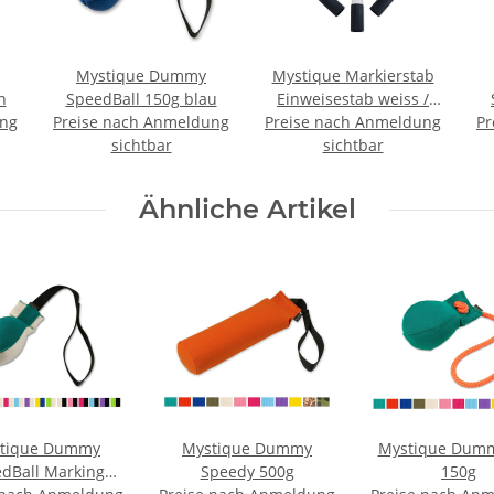
Mystique Dummy
Mystique Markierstab
n
SpeedBall 150g blau
Einweisestab weiss /
ung
Preise nach Anmeldung
Preise nach Anmeldung
schwarz im Set 3 Stück
Pr
sichtbar
sichtbar
Ähnliche Artikel
tique Dummy
Mystique Dummy
Mystique Dumm
dBall Marking
Speedy 500g
150g