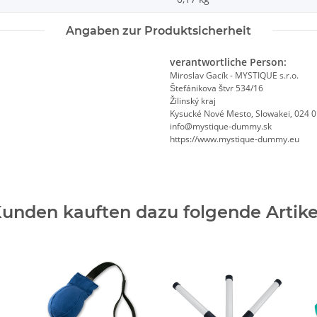
Angaben zur Produktsicherheit
verantwortliche Person:
Miroslav Gacík - MYSTIQUE s.r.o.
Štefánikova štvr 534/16
Žilinský kraj
Kysucké Nové Mesto, Slowakei, 024 
info@mystique-dummy.sk
https://www.mystique-dummy.eu
unden kauften dazu folgende Artike