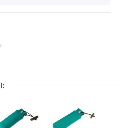
01
l: