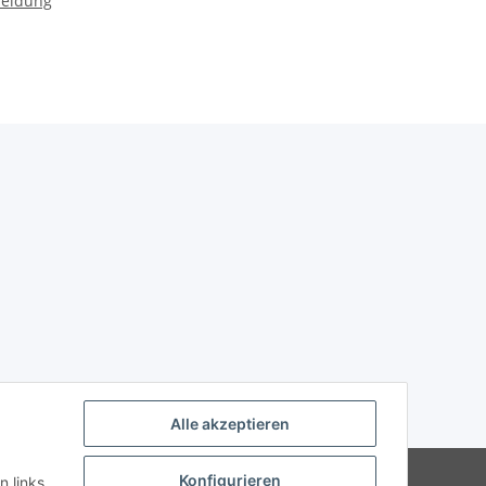
meldung
Alle akzeptieren
Powered by
JTL-Shop
Konfigurieren
n links