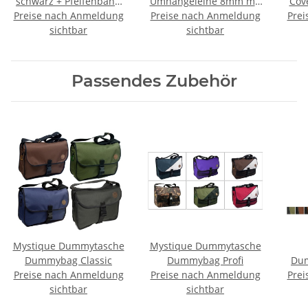
schwarz + Pfeifenband
Umhängeleine 8mm mit
Cov
Preise nach Anmeldung
kostenlos
Preise nach Anmeldung
Zugbegrenzung 280cm
Prei
sichtbar
türkisblau
sichtbar
Passendes Zubehör
Mystique Dummytasche
Mystique Dummytasche
Dummybag Classic
Dummybag Profi
Dum
Preise nach Anmeldung
Preise nach Anmeldung
Prei
sichtbar
sichtbar