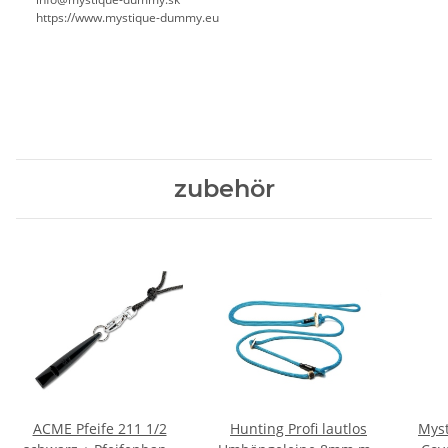
https://www.mystique-dummy.eu
zubehör
ACME Pfeife 211 1/2
Hunting Profi lautlos
Myst