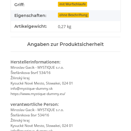
Griff:
mit Wurfschlaufe
Eigenschaften:
ohne Beschriftung
Artikelgewicht:
0,27
kg
Angaben zur Produktsicherheit
Herstellerinformationen:
Miroslav Gacík - MYSTIQUE s.r.o.
Štefánikova štvrť 534/16
Žilinský kraj
Kysucké Nové Mesto, Slowakei, 024 01
info@mystique-dummy.sk
https://www.mystique-dummy.eu/
verantwortliche Person:
Miroslav Gacík - MYSTIQUE s.r.o.
Štefánikova štvr 534/16
Žilinský kraj
Kysucké Nové Mesto, Slowakei, 024 01
info@mystique-dummy.sk