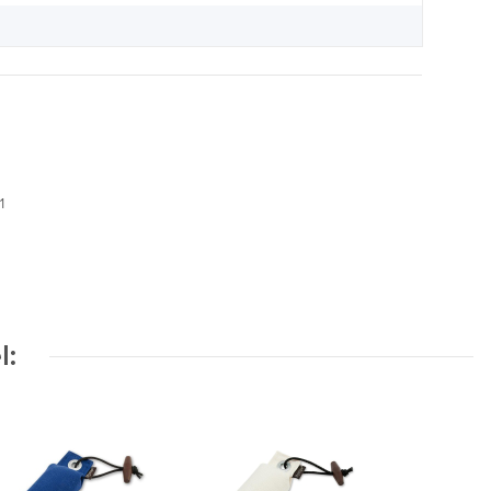
01
l: