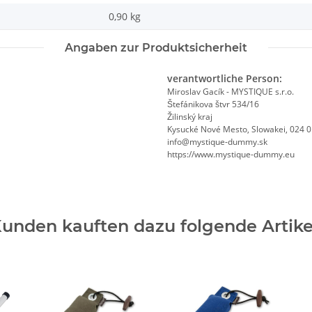
0,90
kg
Angaben zur Produktsicherheit
verantwortliche Person:
Miroslav Gacík - MYSTIQUE s.r.o.
Štefánikova štvr 534/16
Žilinský kraj
Kysucké Nové Mesto, Slowakei, 024 
info@mystique-dummy.sk
https://www.mystique-dummy.eu
unden kauften dazu folgende Artike