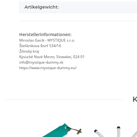
Artikelgewicht:
Herstellerinformationen:
Miroslav Gacík - MYSTIQUE s.r.o.
Štefánikova štvrť 534/16
Žilinský kraj
Kysucké Nové Mesto, Slowakei, 024 01
info@mystique-dummy.sk
https://www.mystique-dummy.eu/
K