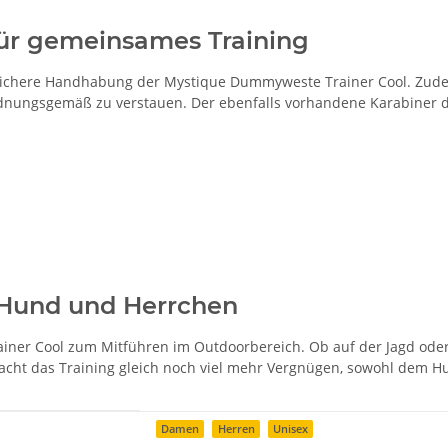
ür gemeinsames Training
ie sichere Handhabung der Mystique Dummyweste Trainer Cool. Zud
dnungsgemäß zu verstauen. Der ebenfalls vorhandene Karabiner di
 Hund und Herrchen
iner Cool zum Mitführen im Outdoorbereich. Ob auf der Jagd oder 
acht das Training gleich noch viel mehr Vergnügen, sowohl dem H
Damen
Herren
Unisex