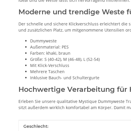
ideal und die Weste lässt sich hervorragend mitnehmen.
Moderne und trendige Weste f
Der schnelle und sichere Klickverschluss erleichtert d
und zusätzlichen Platz, um mitgenommene Utensilien or
Dummyweste
Außenmaterial: PES
Farben: khaki, braun
Größe: S (40-42), M (46-48), L (52-54)
Mit Klick-Verschluss
Mehrere Taschen
Inklusive Bauch- und Schultergurte
Hochwertige Verarbeitung für
Erleben Sie unsere qualitative Mystique Dummyweste Tra
sitzt außerdem wirklich komfortabel am Körper. Damit m
Produkteigenschaft
Wert
Geschlecht: