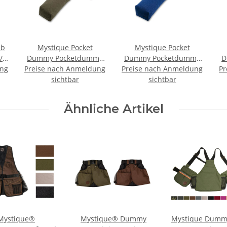
ab
Mystique Pocket
Mystique Pocket
/
Dummy Pocketdummy
Dummy Pocketdummy
D
ung
ck
Preise nach Anmeldung
khaki 150g
Preise nach Anmeldung
blau 85g
Pr
sichtbar
sichtbar
Ähnliche Artikel
Mystique®
Mystique® Dummy
Mystique Dumm