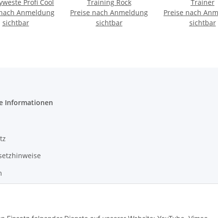
este Profi Cool
Training Rock
Trainer
 nach Anmeldung
Preise nach Anmeldung
Preise nach An
sichtbar
sichtbar
sichtbar
e Informationen
tz
setzhinweise
m