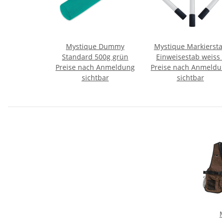
Mystique Dummy
Mystique Markierst
Standard 500g grün
Einweisestab weiss 
Preise nach Anmeldung
Preise nach Anmeld
schwarz im Set 3 Stü
sichtbar
sichtbar