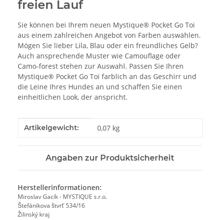
freien Lauf
Sie können bei Ihrem neuen Mystique® Pocket Go Toi
aus einem zahlreichen Angebot von Farben auswählen.
Mögen Sie lieber Lila, Blau oder ein freundliches Gelb?
Auch ansprechende Muster wie Camouflage oder
Camo-forest stehen zur Auswahl. Passen Sie Ihren
Mystique® Pocket Go Toi farblich an das Geschirr und
die Leine Ihres Hundes an und schaffen Sie einen
einheitlichen Look, der anspricht.
Produkteigenschaft
Wert
Artikelgewicht:
0,07
kg
Angaben zur Produktsicherheit
Herstellerinformationen:
Miroslav Gacík - MYSTIQUE s.r.o.
Štefánikova štvrť 534/16
Žilinský kraj