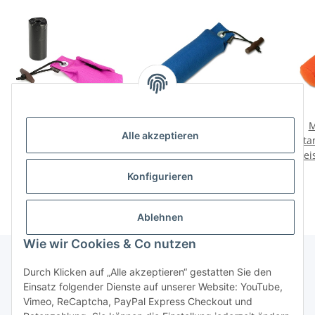
Mystique Pocket Go Toi +
Mystique Dummy
M
Alle akzeptieren
1 Rolle Kotbeutel (20 Stk)
Standard 250g blau
Sta
Preise nach Anmeldung
pink
Preise nach Anmeldung
Prei
sichtbar
sichtbar
Konfigurieren
Ablehnen
Wie wir Cookies & Co nutzen
Durch Klicken auf „Alle akzeptieren“ gestatten Sie den
Informationen
Einsatz folgender Dienste auf unserer Website: YouTube,
Vimeo, ReCaptcha, PayPal Express Checkout und