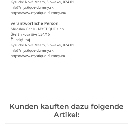
Kysucké Nové Mesto, Slowakei, 024 01
info@mystique-dummy.sk
https://www.mystique-dummy.eu/
verantwortliche Person:
Miroslav Gacík - MYSTIQUE s.r.o.
Štefánikova štvr 534/16
Žilinský kraj
Kysucké Nové Mesto, Slowakei, 024 01
info@mystique-dummy.sk
https://www.mystique-dummy.eu
Kunden kauften dazu folgende
Artikel: