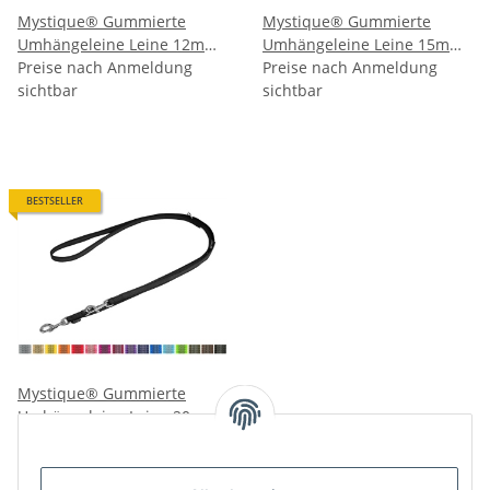
Mystique® Gummierte
Mystique® Gummierte
Umhängeleine Leine 12mm
Umhängeleine Leine 15mm
Standard Karabiner
Preise nach Anmeldung
Standard Karabiner
Preise nach Anmeldung
sichtbar
sichtbar
BESTSELLER
Mystique® Gummierte
Umhängeleine Leine 20mm
Standard Karabiner
Preise nach Anmeldung
sichtbar