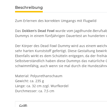
Beschreibung
Zum Erlernen des korrekten Umgangs mit Flugwild
Das
Dokken's Dead Fowl
wurde vom Jagdhunde-Berufsabri
Dummys in einem fünfjährigen Dauertest an hunderten v
Der Körper des Dead Fowl Dummy wird aus einem weichen,
sehr harten Kunststoff gefertigt. Diese Gestaltung bew
Ebenfalls wirkt es dem Schütteln entgegen, da der frei
Selbstverständlich haben diese Dummys das natürliche Gewi
schwimmfähig, auch wenn sie mal durch die Hundezähne 
Material: Polyurethanschaum
Gewicht: ca. 235 g
Länge: ca. 32 cm zzgl. Wurfkordel
Durchmesser: ca. 7,5 cm
Produkteigenschaft
Wert
Griff: