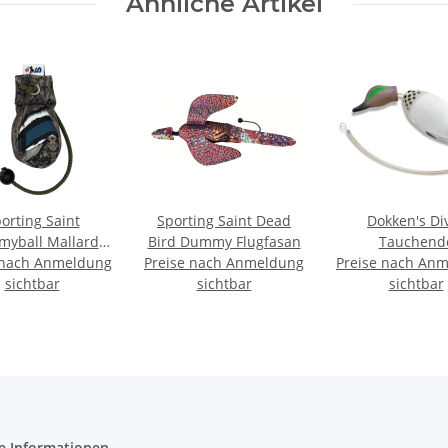
Ähnliche Artikel
orting Saint
Sporting Saint Dead
Dokken's Di
yball Mallard
Bird Dummy Flugfasan
Tauchend
 nach Anmeldung
200g
Preise nach Anmeldung
Preise nach An
Grünflügele
sichtbar
sichtbar
sichtbar
e Informationen