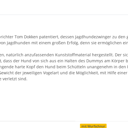
chter Tom Dokken patentiert, dessen Jagdhundezwinger zu den gr
on Jagdhunden mit einem großen Erfolg, denn sie ermöglichen ein
 natürlich anzufassenden Kunststoffmaterial hergestellt. Der si
irkt, dass der Hund von sich aus ein Halten des Dummys am Körper
hängende harte Kopf den Hund beim Schütteln unangenehm in den Fa
cht der jeweiligen Vogelart und die Möglichkeit, mit Hilfe einer Sp
verletzt sind.
mit Wurfschnur