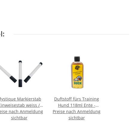
l:
ystique Markierstab
Duftstoff fürs Training
Einweisestab weiss /
Hund 118ml Ente -
eise nach Anmeldung
chwarz im Set 3 Stück
Preise nach Anmeldung
Duck
sichtbar
sichtbar