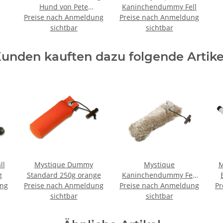
Hund von Pete
Kaninchendummy Fell
Preise nach Anmeldung
Rickard's
Preise nach Anmeldung
sichtbar
sichtbar
unden kauften dazu folgende Artike
ll
Mystique Dummy
Mystique
M
g
Standard 250g orange
Kaninchendummy Fell
ung
Preise nach Anmeldung
Preise nach Anmeldung
250g
Pr
s
sichtbar
sichtbar