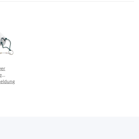
ver
e
meldung
nte