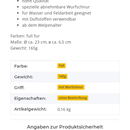
hohe Qualität
spezielle abnehmbare Wurfschnur
für Wasser und Feldarbeit geeignet
mit Duftstoffen verwendbar
ab dem Welpenalter
Farben: full fur
Maße: Ø ca. 23 cm, ø ca. 6,5 cm
Gewicht: 165g
Produkteigenschaft
Wert
Farbe:
Fell
Gewicht:
165g
Griff:
mit Wurfschnur
Eigenschaften:
ohne Beschriftung
Artikelgewicht:
0,16
kg
Angaben zur Produktsicherheit