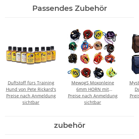
Passendes Zubehör
Duftstoff fürs Training
MewogS Moxonleine
Mys
Hund von Pete Rickard's
6mm HORN mit
D
Preise nach Anmeldung
Preise nach Anmeldung
Zugbegrenzung
Prei
sichtbar
sichtbar
zubehör