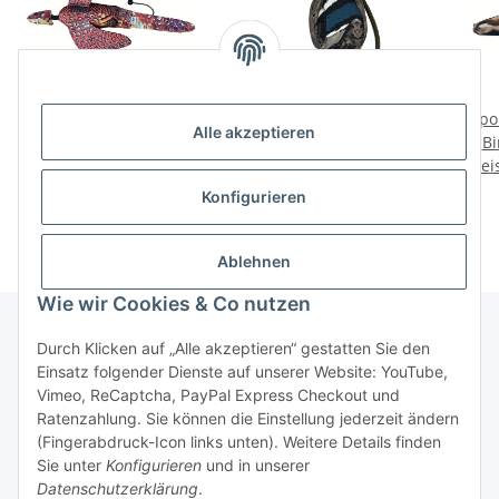
Sporting Saint Dead Bird
Sporting Saint
Spo
Alle akzeptieren
Dummy Flugfasan
Dummyball Mallard
Bi
Preise nach Anmeldung
Preise nach Anmeldung
200g
Prei
sichtbar
sichtbar
Konfigurieren
Ablehnen
Wie wir Cookies & Co nutzen
Durch Klicken auf „Alle akzeptieren“ gestatten Sie den
Einsatz folgender Dienste auf unserer Website: YouTube,
Informationen
Vimeo, ReCaptcha, PayPal Express Checkout und
Ratenzahlung. Sie können die Einstellung jederzeit ändern
Gesetzliche Informationen
(Fingerabdruck-Icon links unten). Weitere Details finden
Sie unter
Konfigurieren
und in unserer
Datenschutzerklärung
.
* Alle Preise zzgl. gesetzlicher USt.