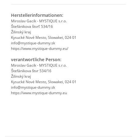
Herstellerinformationen:
Miroslav Gacík - MYSTIQUE s.r.o.
Štefánikova štvrť 534/16
Žilinský kraj
Kysucké Nové Mesto, Slowakei, 024 01
info@mystique-dummy.sk
https://www.mystique-dummy.eu/
verantwortliche Person:
Miroslav Gacík - MYSTIQUE s.r.o.
Štefánikova štvr 534/16
Žilinský kraj
Kysucké Nové Mesto, Slowakei, 024 01
info@mystique-dummy.sk
https://www.mystique-dummy.eu