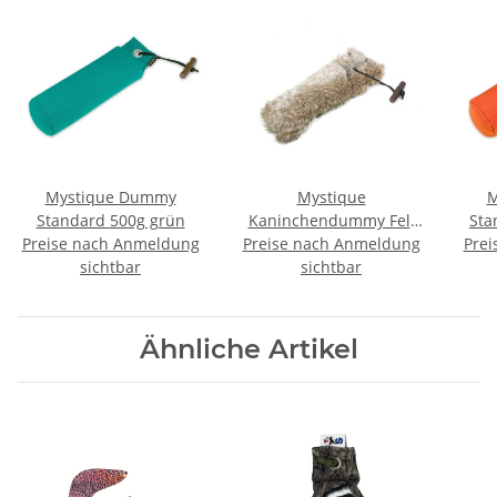
Mystique Dummy
Mystique
M
Standard 500g grün
Kaninchendummy Fell
Sta
Preise nach Anmeldung
Preise nach Anmeldung
250g
Prei
sichtbar
sichtbar
Ähnliche Artikel