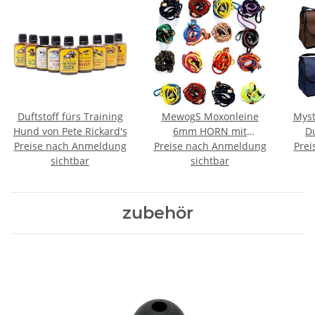
Duftstoff fürs Training
MewogS Moxonleine
Mys
Hund von Pete Rickard's
6mm HORN mit
D
Preise nach Anmeldung
Preise nach Anmeldung
Zugbegrenzung
Prei
sichtbar
sichtbar
zubehör