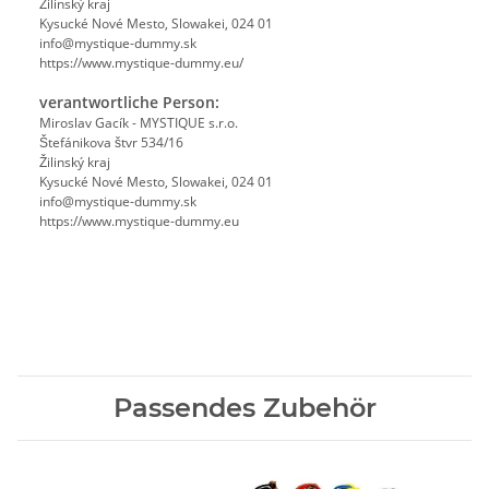
Žilinský kraj
Kysucké Nové Mesto, Slowakei, 024 01
info@mystique-dummy.sk
https://www.mystique-dummy.eu/
verantwortliche Person:
Miroslav Gacík - MYSTIQUE s.r.o.
Štefánikova štvr 534/16
Žilinský kraj
Kysucké Nové Mesto, Slowakei, 024 01
info@mystique-dummy.sk
https://www.mystique-dummy.eu
Passendes Zubehör