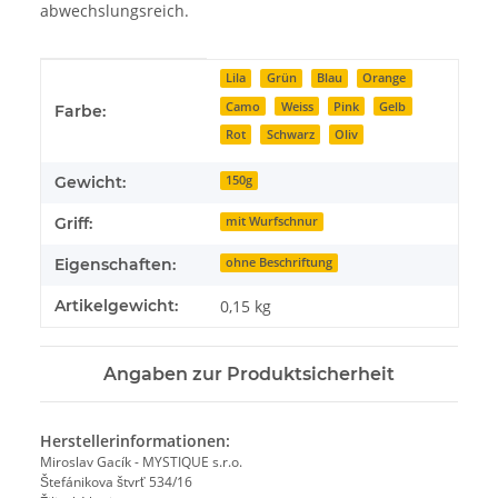
abwechslungsreich.
Produkteigenschaft
Wert
Lila
Grün
Blau
Orange
Camo
Weiss
Pink
Gelb
Farbe:
Rot
Schwarz
Oliv
Gewicht:
150g
Griff:
mit Wurfschnur
Eigenschaften:
ohne Beschriftung
Artikelgewicht:
0,15
kg
Angaben zur Produktsicherheit
Herstellerinformationen:
Miroslav Gacík - MYSTIQUE s.r.o.
Štefánikova štvrť 534/16