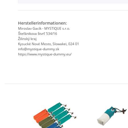
Herstellerinformationen:
Miroslav Gacík - MYSTIQUE s.r.o.
Štefánikova štvrť 534/16
Žilinský kraj
Kysucké Nové Mesto, Slowakei, 024 01
info@mystique-dummy.sk
https://www.mystique-dummy.eu/