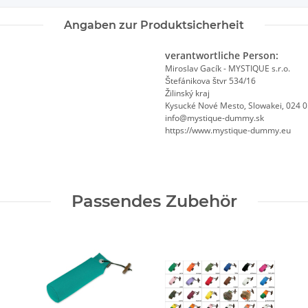
Angaben zur Produktsicherheit
verantwortliche Person:
Miroslav Gacík - MYSTIQUE s.r.o.
Štefánikova štvr 534/16
Žilinský kraj
Kysucké Nové Mesto, Slowakei, 024 
info@mystique-dummy.sk
https://www.mystique-dummy.eu
Passendes Zubehör