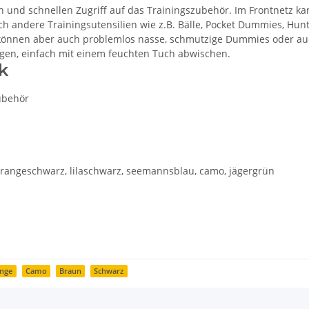
en und schnellen Zugriff auf das Trainingszubehör. Im Frontnetz 
uch andere Trainingsutensilien wie z.B. Bälle, Pocket Dummies, Hu
 können aber auch problemlos nasse, schmutzige Dummies oder au
nigen, einfach mit einem feuchten Tuch abwischen.
k
zubehör
orangeschwarz, lilaschwarz, seemannsblau, camo, jägergrün
nge
Camo
Braun
Schwarz