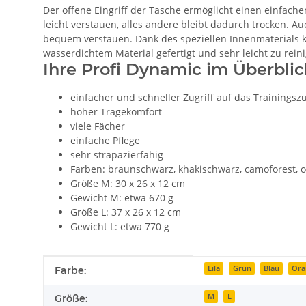
Der offene Eingriff der Tasche ermöglicht einen einfach
leicht verstauen, alles andere bleibt dadurch trocken. A
bequem verstauen. Dank des speziellen Innenmaterials
wasserdichtem Material gefertigt und sehr leicht zu rei
Ihre Profi Dynamic im Überblic
einfacher und schneller Zugriff auf das Trainings
hoher Tragekomfort
viele Fächer
einfache Pflege
sehr strapazierfähig
Farben: braunschwarz, khakischwarz, camoforest, 
Größe M: 30 x 26 x 12 cm
Gewicht M: etwa 670 g
Größe L: 37 x 26 x 12 cm
Gewicht L: etwa 770 g
Produkteigenschaft
Wert
Lila
Grün
Blau
Ora
Farbe:
M
L
Größe: