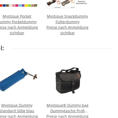
Mystique Pocket
Mystique Snackdummy
ummy Pocketdummy
Futterdummy
eise nach Anmeldung
Preise nach Anmeldung
sichtbar
sichtbar
l:
Mystique Dummy
Mystique® Dummy bag
Standard 500g blau
Dummytasche Profi
eise nach Anmeldung
Preise nach Anmeldung
braun gewachst M