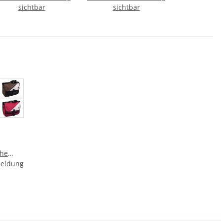
sichtbar
sichtbar
he
meldung
ofi