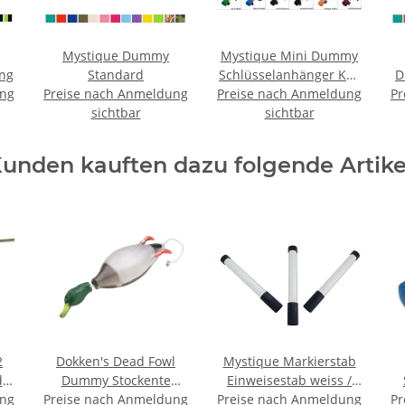
Mystique Dummy
Mystique Mini Dummy
ng
Standard
Schlüsselanhänger Key
D
ung
Preise nach Anmeldung
Preise nach Anmeldung
Case
Pr
sichtbar
sichtbar
unden kauften dazu folgende Artike
2
Dokken's Dead Fowl
Mystique Markierstab
d
Dummy Stockente
Einweisestab weiss /
ung
Preise nach Anmeldung
Entendummy
Preise nach Anmeldung
schwarz im Set 3 Stück
Pr