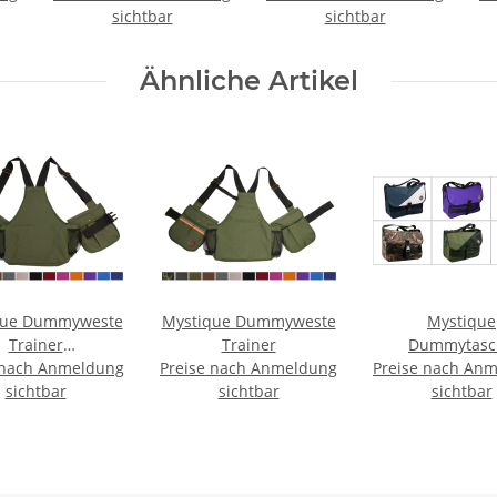
sichtbar
sichtbar
Ähnliche Artikel
que Dummyweste
Mystique Dummyweste
Mystique
Trainer
Trainer
Dummytasc
 nach Anmeldung
toffverschluss
Preise nach Anmeldung
Preise nach An
Dummybag Pr
sichtbar
sichtbar
sichtbar