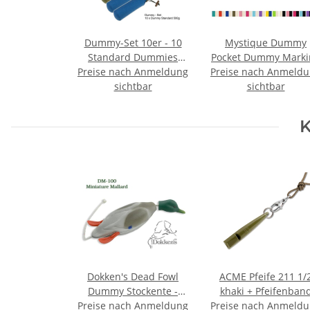
Dummy-Set 10er - 10
Mystique Dummy
Standard Dummies
Pocket Dummy Marki
Preise nach Anmeldung
500g farblich gemischt
Preise nach Anmeld
Dummyset
sichtbar
sichtbar
K
Dokken's Dead Fowl
ACME Pfeife 211 1/
Dummy Stockente -
khaki + Pfeifenban
Preise nach Anmeldung
Miniature
Preise nach Anmeld
kostenlos