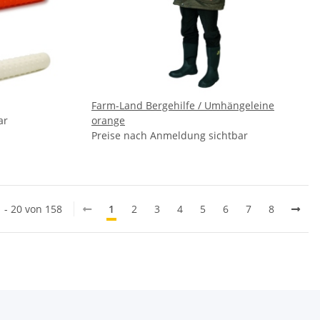
Farm-Land Bergehilfe / Umhängeleine
ar
orange
Preise nach Anmeldung sichtbar
1 - 20 von 158
1
2
3
4
5
6
7
8