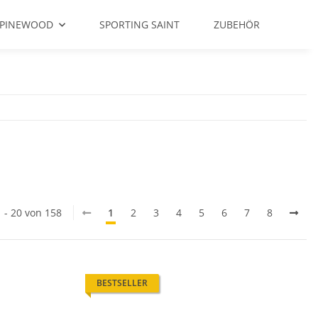
PINEWOOD
SPORTING SAINT
ZUBEHÖR
1 - 20 von 158
1
2
3
4
5
6
7
8
BESTSELLER