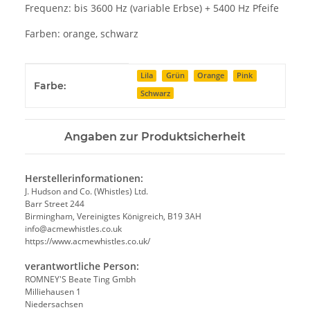
Frequenz: bis 3600 Hz (variable Erbse) + 5400 Hz Pfeife
Farben: orange, schwarz
Produkteigenschaft
Wert
Lila
Grün
Orange
Pink
Farbe:
Schwarz
Angaben zur Produktsicherheit
Herstellerinformationen:
J. Hudson and Co. (Whistles) Ltd.
Barr Street 244
Birmingham, Vereinigtes Königreich, B19 3AH
info@acmewhistles.co.uk
https://www.acmewhistles.co.uk/
verantwortliche Person:
ROMNEY'S Beate Ting Gmbh
Milliehausen 1
Niedersachsen