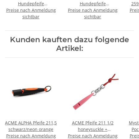
Hundepfeife
Hundepfeife
259
Preise nach Anmeldung
Doppeltonpfeife 642
Preise nach Anmeldung
Doppeltonpfeife 643
Prei
schwarz + Pfeifenband
sichtbar
schwarz + Pfeifenband
sichtbar
kostenlos
kostenlos
Kunden kauften dazu folgende
Artikel:
ACME ALPHA Pfeife 211,5
ACME Pfeife 211 1/2
Myst
schwarz/neon orange
honeysuckle +
Poc
Preise nach Anmeldung
Preise nach Anmeldung
Pfeifenband kostenlos
Prei