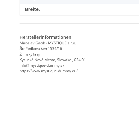
Breite:
Herstellerinformationen:
Miroslav Gacík - MYSTIQUE s.r.o.
Štefánikova štvrť 534/16
Žilinský kraj
Kysucké Nové Mesto, Slowakei, 024 01
info@mystique-dummy.sk
https://www.mystique-dummy.eu/