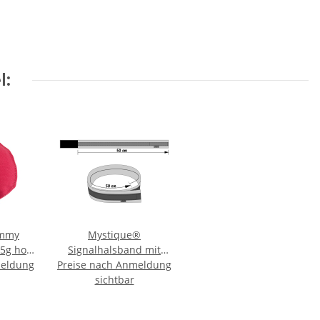
l:
ummy
Mystique®
5g hot
Signalhalsband mit
meldung
Preise nach Anmeldung
Klettverschluss
Reflexhalsband 35cm
sichtbar
neon pink