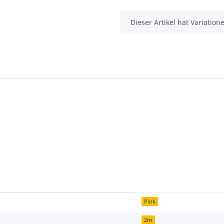
x
Dieser Artikel hat Variatio
Pink
2m