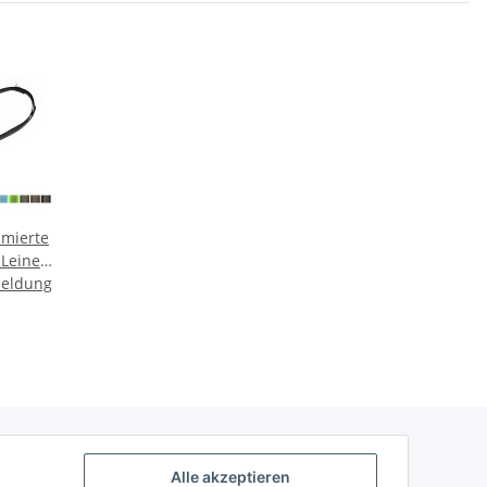
mierte
Leine
meldung
ard
r
Alle akzeptieren