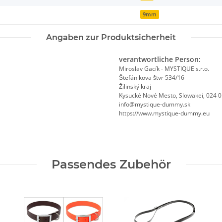
9mm
Angaben zur Produktsicherheit
verantwortliche Person:
Miroslav Gacík - MYSTIQUE s.r.o.
Štefánikova štvr 534/16
Žilinský kraj
Kysucké Nové Mesto, Slowakei, 024 
info@mystique-dummy.sk
https://www.mystique-dummy.eu
Passendes Zubehör