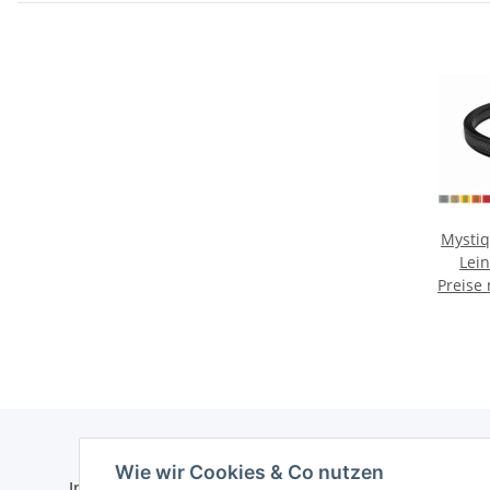
Mysti
Lei
Preise
Handsc
Wie wir Cookies & Co nutzen
Informationen
Gesetzlich