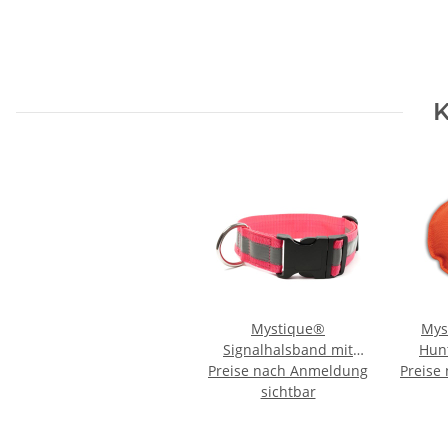
K
Mystique®
Mys
Signalhalsband mit
Hunt
Preise nach Anmeldung
Klickverschluss 40mm
Preise
neonpink 30-40cm
sichtbar