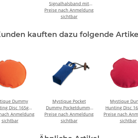
Signalhalsband mit
Preise nach Anmeldung
Klettverschluss
Reflexhalsband 55cm
sichtbar
neon gelb
unden kauften dazu folgende Artike
tique Dummy
Mystique Pocket
Mystique D
ing Disc 165g
Dummy Pocketdummy
Hunting Disc 16
 nach Anmeldung
orange
Preise nach Anmeldung
blau 85g
Preise nach An
pink
sichtbar
sichtbar
sichtbar