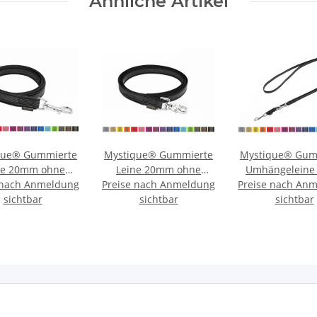
Ähnliche Artikel
que® Gummierte
Mystique® Gummierte
Mystique® Gum
ne 20mm ohne
Leine 20mm ohne
Umhängeleine 
 nach Anmeldung
hlaufe Standard
Preise nach Anmeldung
Handschlaufe
Preise nach An
15mm Stand
Karabiner
sichtbar
Scherenkarabinerhaken
sichtbar
Karabine
sichtbar
e Informationen