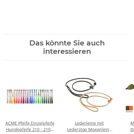
Das könnte Sie auch
interessieren
ACME Pfeife Einzelpfeife
Lederleine mit
M
Hundepfeife 210 - 210,5
Lederstop Moxonleine
D