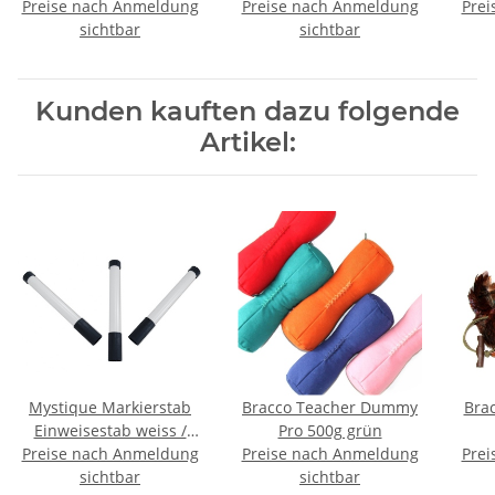
Preise nach Anmeldung
- 211,5 - 212
Preise nach Anmeldung
Ledermoxon 6mm ca.
Prei
sichtbar
sichtbar
120cm
Kunden kauften dazu folgende
Artikel:
Mystique Markierstab
Bracco Teacher Dummy
Bra
Einweisestab weiss /
Pro 500g grün
Preise nach Anmeldung
schwarz im Set 3 Stück
Preise nach Anmeldung
Prei
sichtbar
sichtbar