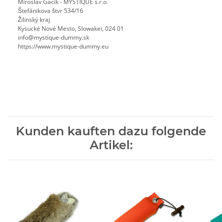
Miroslav Gacík - MYSTIQUE s.r.o.
Štefánikova štvr 534/16
Žilinský kraj
Kysucké Nové Mesto, Slowakei, 024 01
info@mystique-dummy.sk
https://www.mystique-dummy.eu
Kunden kauften dazu folgende
Artikel: