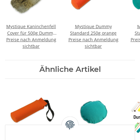
Mystique Kaninchenfell
Mystique Dummy
M
Cover für 500g Dummy
Standard 250g orange
St
Preise nach Anmeldung
Überzug
Preise nach Anmeldung
Prei
sichtbar
sichtbar
Ähnliche Artikel