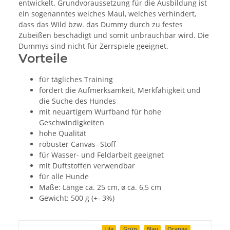
entwickelt. Grundvoraussetzung für die Ausbildung ist
ein sogenanntes weiches Maul, welches verhindert,
dass das Wild bzw. das Dummy durch zu festes
Zubeißen beschädigt und somit unbrauchbar wird. Die
Dummys sind nicht für Zerrspiele geeignet.
Vorteile
für tägliches Training
fördert die Aufmerksamkeit, Merkfähigkeit und
die Suche des Hundes
mit neuartigem Wurfband für hohe
Geschwindigkeiten
hohe Qualität
robuster Canvas- Stoff
für Wasser- und Feldarbeit geeignet
mit Duftstoffen verwendbar
für alle Hunde
Maße: Länge ca. 25 cm, ø ca. 6,5 cm
Gewicht: 500 g (+- 3%)
Produkteigenschaft
Wert
Lila
Grün
Blau
Orange