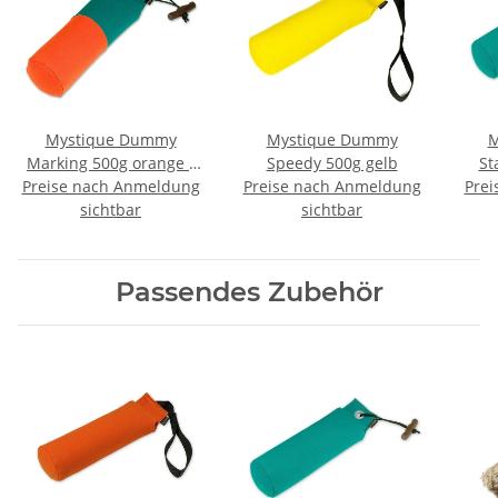
Mystique Dummy
Mystique Dummy
M
Marking 500g orange /
Speedy 500g gelb
St
Preise nach Anmeldung
grün
Preise nach Anmeldung
Prei
sichtbar
sichtbar
Passendes Zubehör