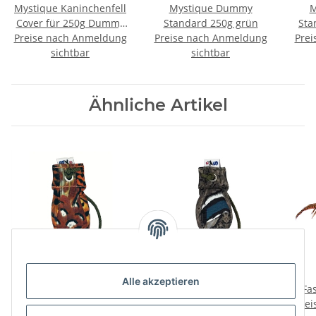
Mystique Kaninchenfell
Mystique Dummy
M
Cover für 250g Dummy
Standard 250g grün
Sta
Preise nach Anmeldung
Überzug
Preise nach Anmeldung
Prei
sichtbar
sichtbar
Ähnliche Artikel
Sporting Saint
Sporting Saint
Alle akzeptieren
Dummyball Flugfasan
Dummyball Mallard
Fa
Preise nach Anmeldung
200g
Preise nach Anmeldung
200g
Prei