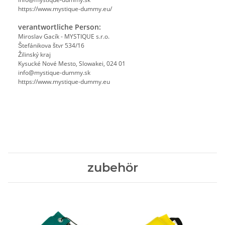
https://www.mystique-dummy.eu/
verantwortliche Person:
Miroslav Gacík - MYSTIQUE s.r.o.
Štefánikova štvr 534/16
Žilinský kraj
Kysucké Nové Mesto, Slowakei, 024 01
info@mystique-dummy.sk
https://www.mystique-dummy.eu
zubehör