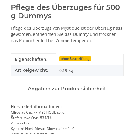
Pflege des Überzuges für 500
g Dummys
Pflege des Überzugs von Mystique Ist der Überzug nass
geworden, entnehmen Sie das Dummy und trocknen
das Kaninchenfell bei Zimmertemperatur.
Produkteigenschaft
Wert
Eigenschaften:
ohne Beschriftung
Artikelgewicht:
0,19
kg
Angaben zur Produktsicherheit
Herstellerinformationen:
Miroslav Gacík - MYSTIQUE s.r.o.
Štefánikova štvrť 534/16
Žilinský kraj
Kysucké Nové Mesto, Slowakei, 024 01
info@mystique-dummy.sk