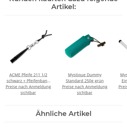
Artikel:
ACME Pfeife 211 1/2
Mystique Dummy
Mys
schwarz + Pfeifenband
Standard 250g grün
Ei
Preise nach Anmeldung
kostenlos
Preise nach Anmeldung
Prei
sch
sichtbar
sichtbar
Ähnliche Artikel