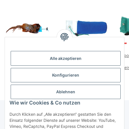
Sporting Saint
Sporting Saint Dummy
Spo
Alle akzeptieren
Fasanenfell mit 500g
Standard 500g PVC Top
Preise nach Anmeldung
Dummy
Preise nach Anmeldung
Prei
sichtbar
sichtbar
Konfigurieren
Ablehnen
Wie wir Cookies & Co nutzen
Durch Klicken auf „Alle akzeptieren“ gestatten Sie den
Einsatz folgender Dienste auf unserer Website: YouTube,
Informationen
Vimeo, ReCaptcha, PayPal Express Checkout und