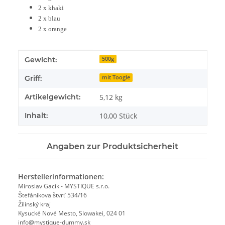
2 x khaki
2 x blau
2 x orange
Produkteigenschaft
Wert
Gewicht:
500g
Griff:
mit Toogle
Artikelgewicht:
5,12
kg
Inhalt:
10,00 Stück
Angaben zur Produktsicherheit
Herstellerinformationen:
Miroslav Gacík - MYSTIQUE s.r.o.
Štefánikova štvrť 534/16
Žilinský kraj
Kysucké Nové Mesto, Slowakei, 024 01
info@mystique-dummy.sk