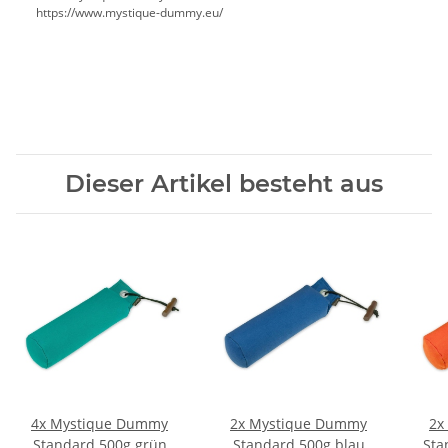
https://www.mystique-dummy.eu/
Dieser Artikel besteht aus
4x
Mystique Dummy
2x
Mystique Dummy
2x
Standard 500g grün
Standard 500g blau
Sta