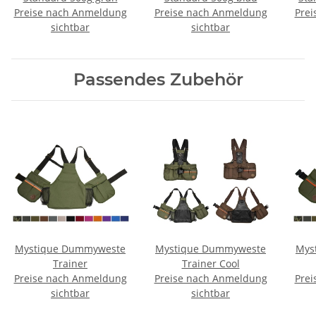
Preise nach Anmeldung
Preise nach Anmeldung
Prei
sichtbar
sichtbar
Passendes Zubehör
Mystique Dummyweste
Mystique Dummyweste
Mys
Trainer
Trainer Cool
Preise nach Anmeldung
Preise nach Anmeldung
Prei
Ku
sichtbar
sichtbar