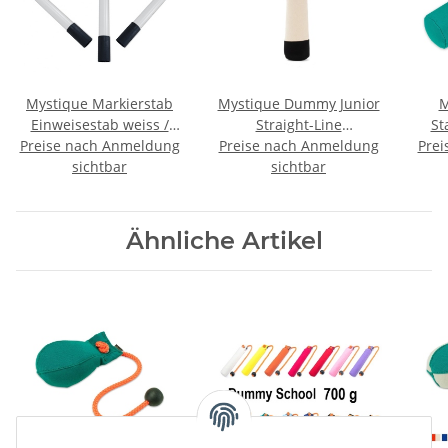
Mystique Markierstab
Mystique Dummy Junior
M
Einweisestab weiss /
Straight-Line
St
Preise nach Anmeldung
schwarz im Set 3 Stück
Preise nach Anmeldung
weiß/schwarz
Prei
sichtbar
sichtbar
Ähnliche Artikel