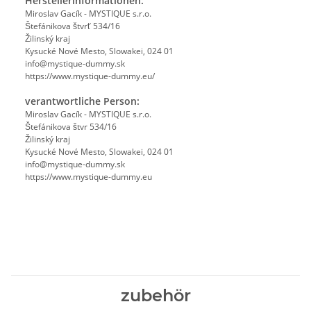
Herstellerinformationen:
Miroslav Gacík - MYSTIQUE s.r.o.
Štefánikova štvrť 534/16
Žilinský kraj
Kysucké Nové Mesto, Slowakei, 024 01
info@mystique-dummy.sk
https://www.mystique-dummy.eu/
verantwortliche Person:
Miroslav Gacík - MYSTIQUE s.r.o.
Štefánikova štvr 534/16
Žilinský kraj
Kysucké Nové Mesto, Slowakei, 024 01
info@mystique-dummy.sk
https://www.mystique-dummy.eu
zubehör