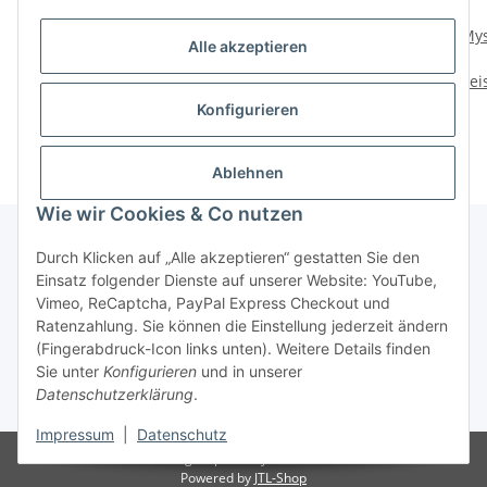
Mystique Dummy Ball
Mystique Dummy School
Mys
Alle akzeptieren
300g
700g
Preise nach Anmeldung
Preise nach Anmeldung
Prei
sichtbar
sichtbar
Konfigurieren
Ablehnen
Wie wir Cookies & Co nutzen
Durch Klicken auf „Alle akzeptieren“ gestatten Sie den
Einsatz folgender Dienste auf unserer Website: YouTube,
Informationen
Vimeo, ReCaptcha, PayPal Express Checkout und
Ratenzahlung. Sie können die Einstellung jederzeit ändern
Gesetzliche Informationen
(Fingerabdruck-Icon links unten). Weitere Details finden
Sie unter
Konfigurieren
und in unserer
Datenschutzerklärung
.
* Alle Preise zzgl. gesetzlicher USt.
Impressum
|
Datenschutz
© Mario's Dogshop B2B by Hickethier GmbH
Powered by
JTL-Shop