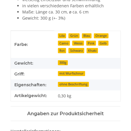
in vielen verschiedenen Farben erhältlich
Maße: Länge ca. 30 cm, ø ca. 6 cm
Gewicht: 300 g (+- 3%)
Produkteigenschaft
Wert
Lila
Grün
Blau
Orange
Camo
Weiss
Pink
Gelb
Farbe:
Rot
Schwarz
Khaki
Gewicht:
300g
Griff:
mit Wurfschnur
Eigenschaften:
ohne Beschriftung
Artikelgewicht:
0,30
kg
Angaben zur Produktsicherheit