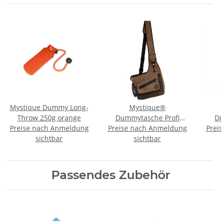
Mystique Dummy Long-
Mystique®
Throw 250g orange
Dummytasche Profi
D
Preise nach Anmeldung
Preise nach Anmeldung
Dynamic sahara
Prei
b
sichtbar
gewachst M
sichtbar
Passendes Zubehör