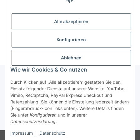
Alle akzeptieren
Artikel 1 - 6 von 6
Konfigurieren
Ablehnen
Wie wir Cookies & Co nutzen
Durch Klicken auf „Alle akzeptieren“ gestatten Sie den
Informationen
Einsatz folgender Dienste auf unserer Website: YouTube,
Vimeo, ReCaptcha, PayPal Express Checkout und
Ratenzahlung. Sie können die Einstellung jederzeit ändern
Gesetzliche Informationen
(Fingerabdruck-Icon links unten). Weitere Details finden
Sie unter
Konfigurieren
und in unserer
Datenschutzerklärung
.
* Alle Preise zzgl. gesetzlicher USt.
Impressum
|
Datenschutz
© Mario's Dogshop B2B by Hickethier GmbH