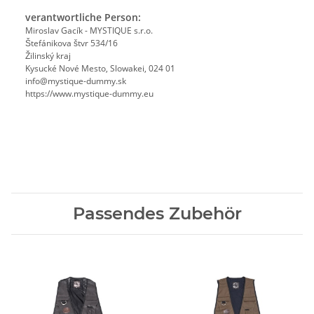
verantwortliche Person:
Miroslav Gacík - MYSTIQUE s.r.o.
Štefánikova štvr 534/16
Žilinský kraj
Kysucké Nové Mesto, Slowakei, 024 01
info@mystique-dummy.sk
https://www.mystique-dummy.eu
Passendes Zubehör