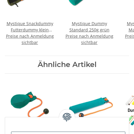
Mystique Snackdummy
Mystique Dummy
Mys
Futterdummy klein
Standard 250g grün
Ma
Preise nach Anmeldung
khaki/orange
Preise nach Anmeldung
Prei
sichtbar
sichtbar
Ähnliche Artikel