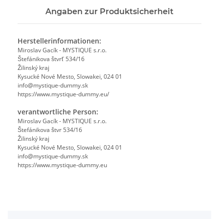
Angaben zur Produktsicherheit
Herstellerinformationen:
Miroslav Gacík - MYSTIQUE s.r.o.
Štefánikova štvrť 534/16
Žilinský kraj
Kysucké Nové Mesto, Slowakei, 024 01
info@mystique-dummy.sk
https://www.mystique-dummy.eu/
verantwortliche Person:
Miroslav Gacík - MYSTIQUE s.r.o.
Štefánikova štvr 534/16
Žilinský kraj
Kysucké Nové Mesto, Slowakei, 024 01
info@mystique-dummy.sk
https://www.mystique-dummy.eu