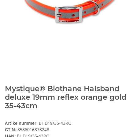
Mystique® Biothane Halsband
deluxe 19mm reflex orange gold
35-43cm
Artikelnummer:
BHD19/35-43RO
GTIN:
8586016378248
HAN:
BHD19/35-43RO