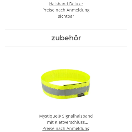
Halsband Deluxe
Preise nach Anmeldung
Hundehalsband
sichtbar
zubehör
Mystique® Signalhalsband
mit Klettverschluss
Reflexhalsband 55cm neon
Preise nach Anmeldung