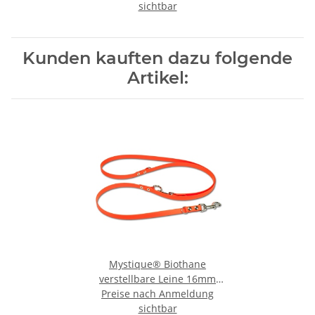
sichtbar
gelb
Kunden kauften dazu folgende
Artikel:
Mystique® Biothane
verstellbare Leine 16mm
Preise nach Anmeldung
neon orange 300cm
sichtbar