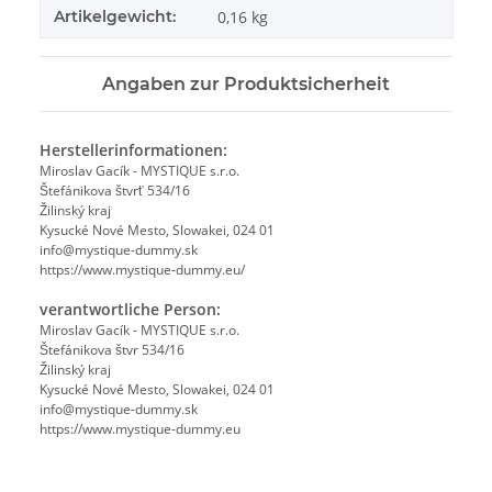
Artikelgewicht:
0,16
kg
Angaben zur Produktsicherheit
Herstellerinformationen:
Miroslav Gacík - MYSTIQUE s.r.o.
Štefánikova štvrť 534/16
Žilinský kraj
Kysucké Nové Mesto, Slowakei, 024 01
info@mystique-dummy.sk
https://www.mystique-dummy.eu/
verantwortliche Person:
Miroslav Gacík - MYSTIQUE s.r.o.
Štefánikova štvr 534/16
Žilinský kraj
Kysucké Nové Mesto, Slowakei, 024 01
info@mystique-dummy.sk
https://www.mystique-dummy.eu