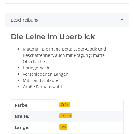
Beschreibung
Die Leine im Überblick
Material: BioThane Beta: Leder-Optik und
Beschaffenheit, auch mit Prägung; matte
Oberfläche
Handgemacht
Verschiedenen Längen
Mit Handschlaufe
Große Farbauswahl
Produkteigenschaft
Wert
Farbe:
Grün
Breite:
13mm
Länge:
3m