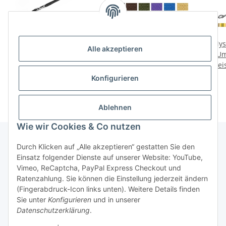
Mystique® Gummierte
Mystique Nylon
Mys
Alle akzeptieren
Umhängeleine Leine
Umhängeleine 20mm
Um
Preise nach Anmeldung
15mm Standard
Preise nach Anmeldung
Prei
Karabiner
sichtbar
sichtbar
Konfigurieren
Ablehnen
Wie wir Cookies & Co nutzen
Durch Klicken auf „Alle akzeptieren“ gestatten Sie den
Einsatz folgender Dienste auf unserer Website: YouTube,
Informationen
Vimeo, ReCaptcha, PayPal Express Checkout und
Ratenzahlung. Sie können die Einstellung jederzeit ändern
Gesetzliche Informationen
(Fingerabdruck-Icon links unten). Weitere Details finden
Sie unter
Konfigurieren
und in unserer
Datenschutzerklärung
.
* Alle Preise zzgl. gesetzlicher USt.