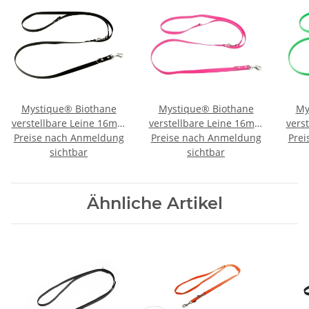
Mystique® Biothane
Mystique® Biothane
My
verstellbare Leine 16mm
verstellbare Leine 16mm
vers
Preise nach Anmeldung
schwarz 300cm
Preise nach Anmeldung
neon pink 300cm
Prei
n
sichtbar
sichtbar
Ähnliche Artikel