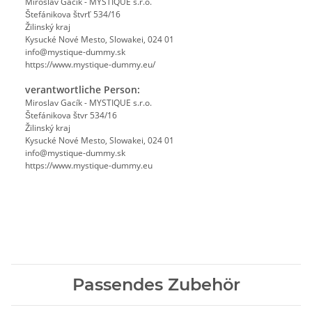
Miroslav Gacík - MYSTIQUE s.r.o.
Štefánikova štvrť 534/16
Žilinský kraj
Kysucké Nové Mesto, Slowakei, 024 01
info@mystique-dummy.sk
https://www.mystique-dummy.eu/
verantwortliche Person:
Miroslav Gacík - MYSTIQUE s.r.o.
Štefánikova štvr 534/16
Žilinský kraj
Kysucké Nové Mesto, Slowakei, 024 01
info@mystique-dummy.sk
https://www.mystique-dummy.eu
Passendes Zubehör