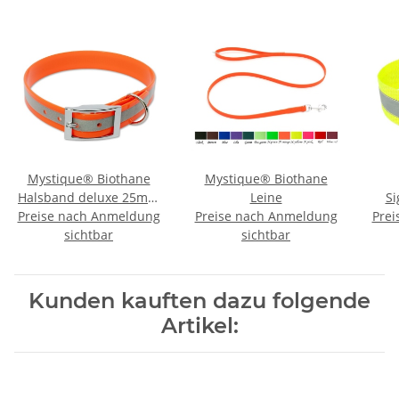
Mystique® Biothane
Mystique® Biothane
Halsband deluxe 25mm
Leine
Si
Preise nach Anmeldung
reflex orange gold 35-
Preise nach Anmeldung
Prei
sichtbar
43cm
sichtbar
Re
Kunden kauften dazu folgende
Artikel: