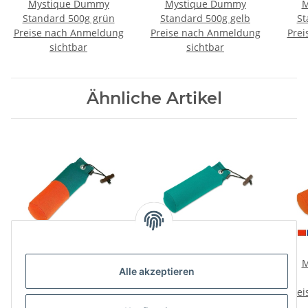
Mystique Dummy
Mystique Dummy
M
Standard 500g grün
Standard 500g gelb
St
Preise nach Anmeldung
Preise nach Anmeldung
Prei
sichtbar
sichtbar
Ähnliche Artikel
Mystique Dummy
Mystique Dummy
M
Alle akzeptieren
Marking
Trainer
Preise nach Anmeldung
Preise nach Anmeldung
Prei
sichtbar
sichtbar