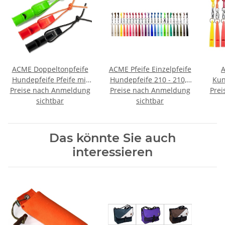
ACME Doppeltonpfeife
ACME Pfeife Einzelpfeife
A
Hundepfeife Pfeife mit
Hundepfeife 210 - 210,5
Kun
Preise nach Anmeldung
Trill + Pfeifenband
Preise nach Anmeldung
- 211,5 - 212
Prei
sichtbar
sichtbar
Das könnte Sie auch
interessieren