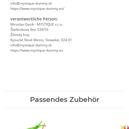
info@mystique-dummy.sk
https://www.mystique-dummy.eu/
verantwortliche Person:
Miroslav Gacík - MYSTIQUE s.r.o.
Štefánikova štvr 534/16
Žilinský kraj
Kysucké Nové Mesto, Slowakei, 024 01
info@mystique-dummy.sk
https://www.mystique-dummy.eu
Passendes Zubehör