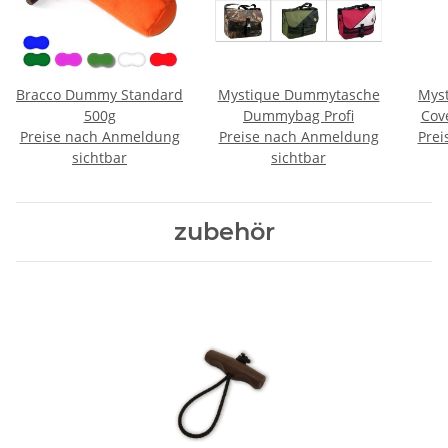
Bracco Dummy Standard
Mystique Dummytasche
Myst
500g
Dummybag Profi
Cov
Preise nach Anmeldung
Preise nach Anmeldung
Prei
sichtbar
sichtbar
zubehör