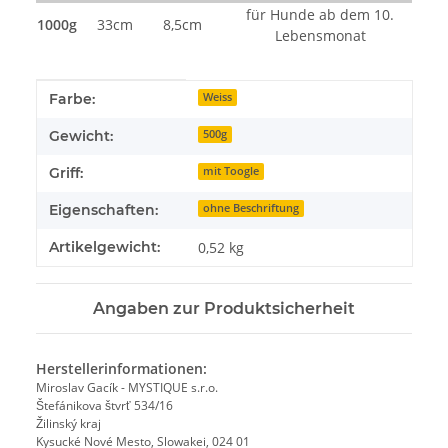
für Hunde ab dem 10.
1000g
33cm
8,5cm
Lebensmonat
Produkteigenschaft
Wert
Farbe:
Weiss
Gewicht:
500g
Griff:
mit Toogle
Eigenschaften:
ohne Beschriftung
Artikelgewicht:
0,52
kg
Angaben zur Produktsicherheit
Herstellerinformationen:
Miroslav Gacík - MYSTIQUE s.r.o.
Štefánikova štvrť 534/16
Žilinský kraj
Kysucké Nové Mesto, Slowakei, 024 01