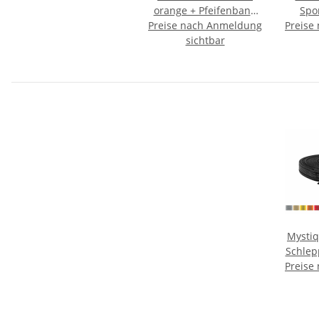
orange + Pfeifenband
Spo
Preise nach Anmeldung
kostenlos
Preise
S
sichtbar
Mysti
Schlep
Preise
Hands