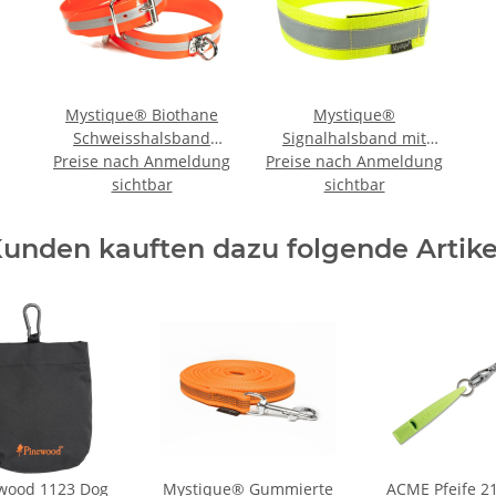
Mystique® Biothane
Mystique®
Schweisshalsband
Signalhalsband mit
Preise nach Anmeldung
38mm reflex orange 40-
Preise nach Anmeldung
Klettverschluss
sichtbar
50cm
Reflexhalsband 60cm
sichtbar
neon gelb
unden kauften dazu folgende Artike
wood 1123 Dog
Mystique® Gummierte
ACME Pfeife 21