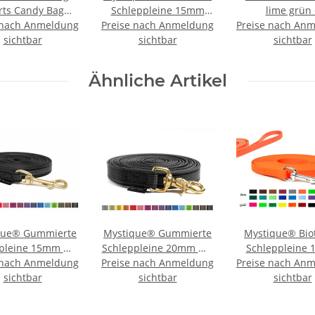
rts Candy Bag
Schleppleine 15mm
lime grün 
 nach Anmeldung
chwarz (400)
Preise nach Anmeldung
ohne Handschlaufe
Preise nach An
Pfeifenband kos
sichtbar
Standard Karabiner
sichtbar
sichtbar
neon orange 10m
Ähnliche Artikel
que® Gummierte
Mystique® Gummierte
Mystique® Bio
pleine 15mm mit
Schleppleine 20mm mit
Schleppleine
 nach Anmeldung
chlaufe Messing
Preise nach Anmeldung
Handschlaufe Messing
Preise nach An
vernäht mit
Karabiner
sichtbar
Scherenkarabiner
sichtbar
Standard Kara
sichtbar