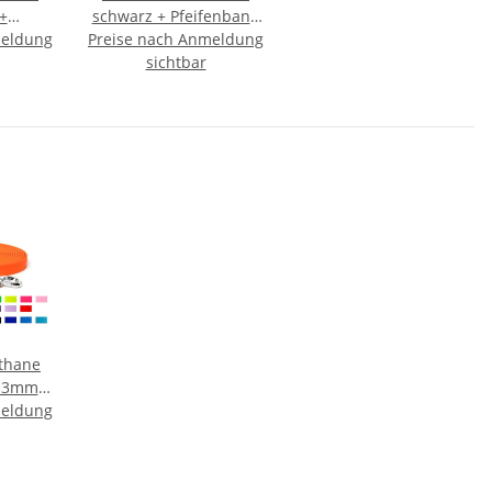
+
schwarz + Pfeifenband
meldung
tenlos
Preise nach Anmeldung
kostenlos
sichtbar
thane
 13mm
meldung
 HS
biner