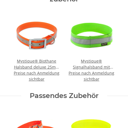
Mystique® Biothane
Mystique®
Halsband deluxe 25mm
Signalhalsband mit
Preise nach Anmeldung
reflex orange gold 35-
Preise nach Anmeldung
Klettverschluss
sichtbar
43cm
Reflexhalsband 60cm
sichtbar
neon grün
Passendes Zubehör