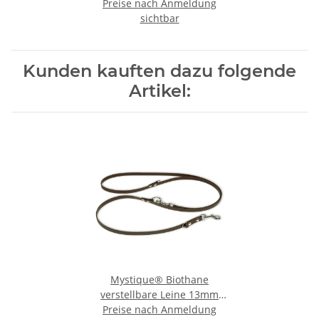
Reflexhalsband 60cm neon
Preise nach Anmeldung
sichtbar
grün
Kunden kauften dazu folgende
Artikel:
Mystique® Biothane
verstellbare Leine 13mm
Preise nach Anmeldung
braun 300cm