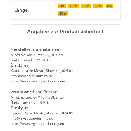
5m
7,5m
10m
15m
6m
Länge:
20m
Angaben zur Produktsicherheit
Herstellerinformationen:
Miroslav Gacík - MYSTIQUE s.r.o.
Štefánikova štvrť 534/16
Žilinský kraj
Kysucké Nové Mesto, Slowakei, 024 01
info@mystique-dummy.sk
https://www.mystique-dummy.eu/
verantwortliche Person:
Miroslav Gacík - MYSTIQUE s.r.o.
Štefánikova štvr 534/16
Žilinský kraj
Kysucké Nové Mesto, Slowakei, 024 01
info@mystique-dummy.sk
https://www.mystique-dummy.eu