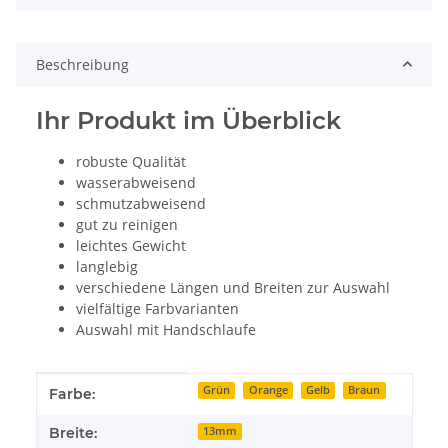
Beschreibung
Ihr Produkt im Überblick
robuste Qualität
wasserabweisend
schmutzabweisend
gut zu reinigen
leichtes Gewicht
langlebig
verschiedene Längen und Breiten zur Auswahl
vielfältige Farbvarianten
Auswahl mit Handschlaufe
Produkteigenschaft
Wert
Grün
Orange
Gelb
Braun
Farbe:
Breite:
13mm