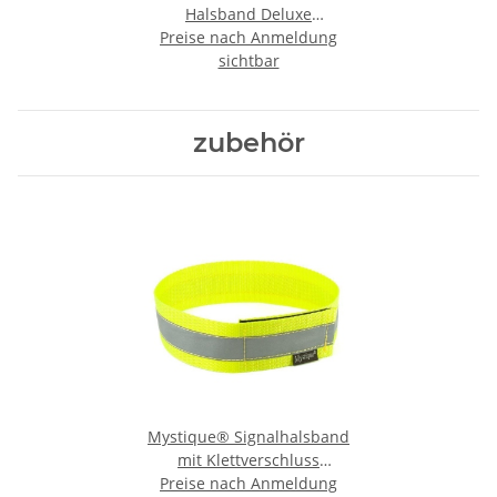
Halsband Deluxe
Preise nach Anmeldung
Hundehalsband
sichtbar
zubehör
Mystique® Signalhalsband
mit Klettverschluss
Reflexhalsband 55cm neon
Preise nach Anmeldung