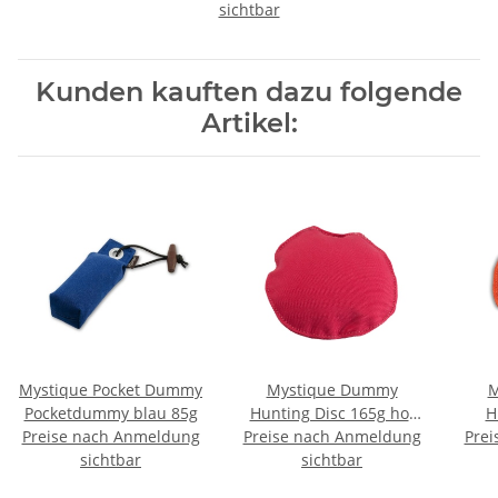
sichtbar
gelb
Kunden kauften dazu folgende
Artikel:
Mystique Pocket Dummy
Mystique Dummy
M
Pocketdummy blau 85g
Hunting Disc 165g hot
H
Preise nach Anmeldung
Preise nach Anmeldung
pink
Prei
sichtbar
sichtbar