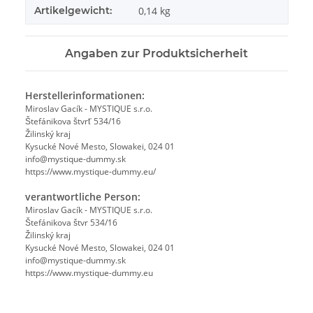
Artikelgewicht:
0,14
kg
Angaben zur Produktsicherheit
Herstellerinformationen:
Miroslav Gacík - MYSTIQUE s.r.o.
Štefánikova štvrť 534/16
Žilinský kraj
Kysucké Nové Mesto, Slowakei, 024 01
info@mystique-dummy.sk
https://www.mystique-dummy.eu/
verantwortliche Person:
Miroslav Gacík - MYSTIQUE s.r.o.
Štefánikova štvr 534/16
Žilinský kraj
Kysucké Nové Mesto, Slowakei, 024 01
info@mystique-dummy.sk
https://www.mystique-dummy.eu