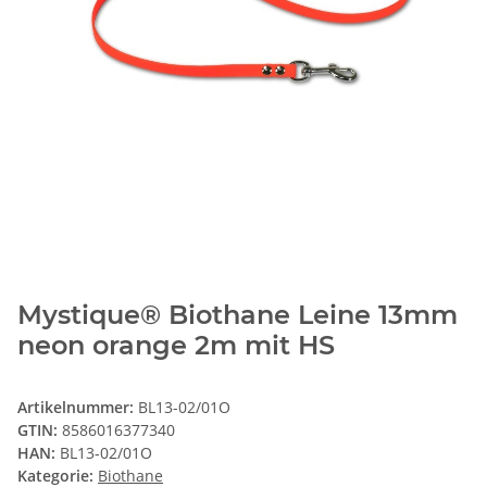
Mystique® Biothane Leine 13mm
neon orange 2m mit HS
Artikelnummer:
BL13-02/01O
GTIN:
8586016377340
HAN:
BL13-02/01O
Kategorie:
Biothane