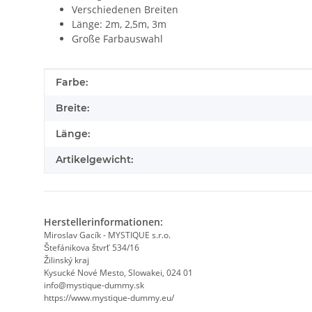
Verschiedenen Breiten
Länge: 2m, 2,5m, 3m
Große Farbauswahl
Produkteigenschaft
Wert
Farbe:
Breite:
Länge:
Artikelgewicht:
Herstellerinformationen:
Miroslav Gacík - MYSTIQUE s.r.o.
Štefánikova štvrť 534/16
Žilinský kraj
Kysucké Nové Mesto, Slowakei, 024 01
info@mystique-dummy.sk
https://www.mystique-dummy.eu/