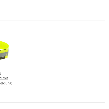
®
d mit
meldung
uss
d 55cm
b