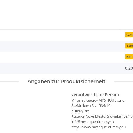
Gel
13
3m
0,20
Angaben zur Produktsicherheit
verantwortliche Person:
Miroslav Gacík - MYSTIQUE s.r.o.
Štefánikova štvr 534/16
Žilinský kraj
Kysucké Nové Mesto, Slowakei, 024 
info@mystique-dummy.sk
https://www.mystique-dummy.eu