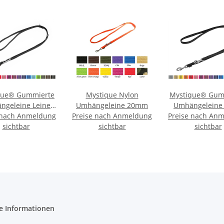
que® Gummierte
Mystique Nylon
Mystique® Gum
ngeleine Leine
Umhängeleine 20mm
Umhängeleine 
 nach Anmeldung
mm Standard
Preise nach Anmeldung
Preise nach An
20mm Stand
Karabiner
sichtbar
sichtbar
Karabine
sichtbar
e Informationen