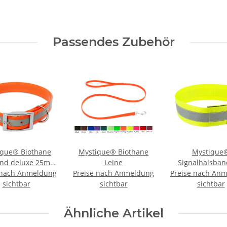
Passendes Zubehör
ique® Biothane
Mystique® Biothane
Mystique
and deluxe 25mm
Leine
Signalhalsban
 nach Anmeldung
 orange gold 35-
Preise nach Anmeldung
Preise nach An
Klettverschl
sichtbar
43cm
sichtbar
Reflexhalsban
sichtbar
neon gel
Ähnliche Artikel