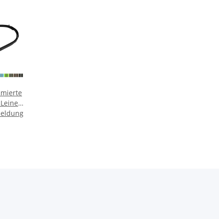
mierte
Leine
meldung
ard
r