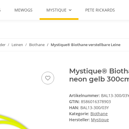
G
MEWOGS
MYSTIQUE
PETE RICKARDS
der
Leinen
Biothane
Mystique® Biothane verstellbare Leine
Mystique® Bioth
neon gelb 300c
Artikelnummer:
BAL13-300/03
GTIN:
8586016378903
HAN:
BAL13-300/03Y
Kategorie:
Biothane
Hersteller:
Mystique