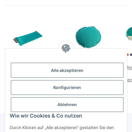
Mystique Dummy Sniffle
Mystique Dummy
Mys
Alle akzeptieren
Preise nach Anmeldung
Hunting Disc 165g
sichtbar
Preise nach Anmeldung
Prei
sichtbar
Konfigurieren
Ablehnen
Wie wir Cookies & Co nutzen
Durch Klicken auf „Alle akzeptieren“ gestatten Sie den