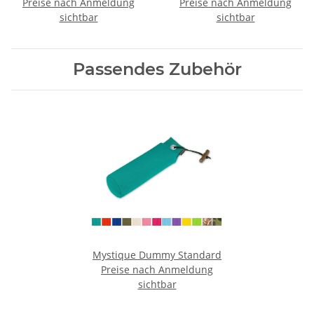
Preise nach Anmeldung
kostenlos
Preise nach Anmeldung
100cm grau/schwarz
sichtbar
sichtbar
Passendes Zubehör
Mystique Dummy Standard
Preise nach Anmeldung
sichtbar