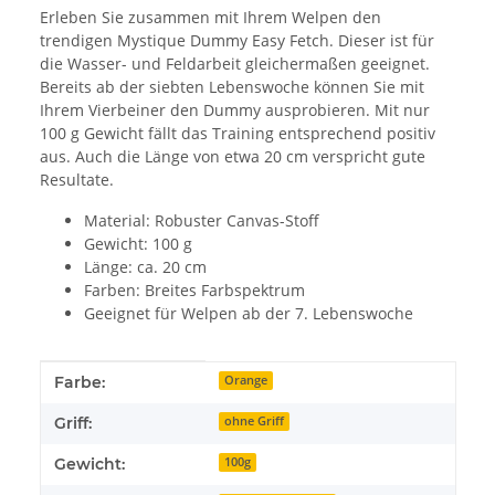
Erleben Sie zusammen mit Ihrem Welpen den
trendigen Mystique Dummy Easy Fetch. Dieser ist für
die Wasser- und Feldarbeit gleichermaßen geeignet.
Bereits ab der siebten Lebenswoche können Sie mit
Ihrem Vierbeiner den Dummy ausprobieren. Mit nur
100 g Gewicht fällt das Training entsprechend positiv
aus. Auch die Länge von etwa 20 cm verspricht gute
Resultate.
Material: Robuster Canvas-Stoff
Gewicht: 100 g
Länge: ca. 20 cm
Farben: Breites Farbspektrum
Geeignet für Welpen ab der 7. Lebenswoche
Produkteigenschaft
Wert
Farbe:
Orange
Griff:
ohne Griff
Gewicht:
100g