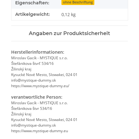
Eigenschaften:
ohne Beschriftung
Artikelgewicht:
0,12
kg
Angaben zur Produktsicherheit
Herstellerinformationen:
Miroslav Gacík - MYSTIQUE s.r.o.
Štefánikova štvrť 534/16
Žilinský kraj
Kysucké Nové Mesto, Slowakei, 024 01
info@mystique-dummy.sk
https://www.mystique-dummy.eu/
verantwortliche Person:
Miroslav Gacík - MYSTIQUE s.r.o.
Štefánikova štvr 534/16
Žilinský kraj
Kysucké Nové Mesto, Slowakei, 024 01
info@mystique-dummy.sk
https://www.mystique-dummy.eu