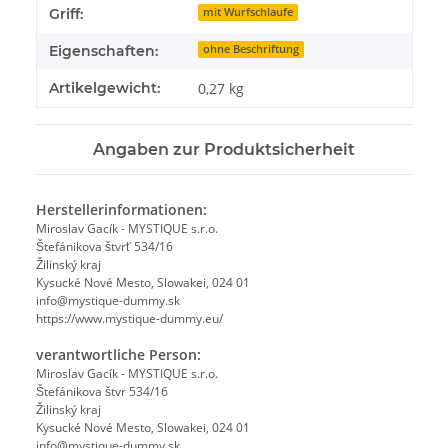
Griff:
mit Wurfschlaufe
Eigenschaften:
ohne Beschriftung
Artikelgewicht:
0,27
kg
Angaben zur Produktsicherheit
Herstellerinformationen:
Miroslav Gacík - MYSTIQUE s.r.o.
Štefánikova štvrť 534/16
Žilinský kraj
Kysucké Nové Mesto, Slowakei, 024 01
info@mystique-dummy.sk
https://www.mystique-dummy.eu/
verantwortliche Person:
Miroslav Gacík - MYSTIQUE s.r.o.
Štefánikova štvr 534/16
Žilinský kraj
Kysucké Nové Mesto, Slowakei, 024 01
info@mystique-dummy.sk