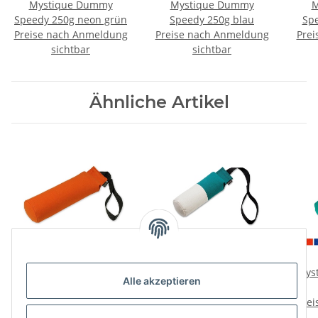
Mystique Dummy
Mystique Dummy
M
Speedy 250g neon grün
Speedy 250g blau
Spe
Preise nach Anmeldung
Preise nach Anmeldung
Prei
sichtbar
sichtbar
Ähnliche Artikel
Mystique Dummy
Mystique Dummy
Mys
Alle akzeptieren
Speedy 500g
Speedy Marking 250g
Preise nach Anmeldung
Preise nach Anmeldung
Prei
sichtbar
sichtbar