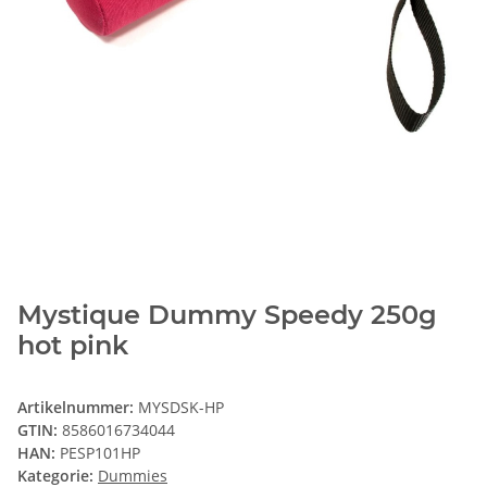
Mystique Dummy Speedy 250g
hot pink
Artikelnummer:
MYSDSK-HP
GTIN:
8586016734044
HAN:
PESP101HP
Kategorie:
Dummies