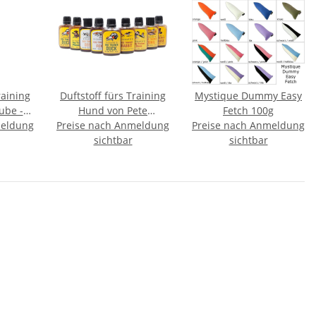
raining
Duftstoff fürs Training
Mystique Dummy Easy
ube -
Hund von Pete
Fetch 100g
meldung
Preise nach Anmeldung
Rickard's
Preise nach Anmeldung
sichtbar
sichtbar