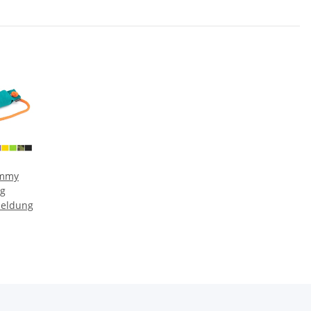
ummy
0g
meldung