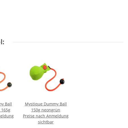
l:
y Ball
Mystique Dummy Ball
r 165g
150g neongrün
meldung
Preise nach Anmeldung
sichtbar