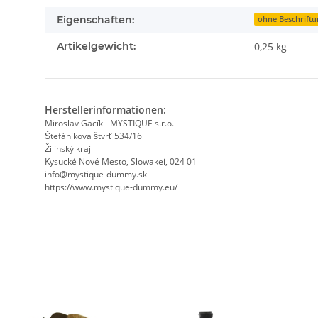
Eigenschaften:
ohne Beschriftu
Artikelgewicht:
0,25
kg
Herstellerinformationen:
Miroslav Gacík - MYSTIQUE s.r.o.
Štefánikova štvrť 534/16
Žilinský kraj
Kysucké Nové Mesto, Slowakei, 024 01
info@mystique-dummy.sk
https://www.mystique-dummy.eu/