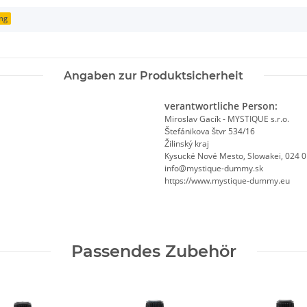
ng
Angaben zur Produktsicherheit
verantwortliche Person:
Miroslav Gacík - MYSTIQUE s.r.o.
Štefánikova štvr 534/16
Žilinský kraj
Kysucké Nové Mesto, Slowakei, 024 
info@mystique-dummy.sk
https://www.mystique-dummy.eu
Passendes Zubehör