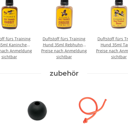
off fürs Training
Duftstoff fürs Training
Duftstoff fürs T
5ml Kaninchen -
Hund 35ml Rebhuhn -
Hund 35ml Ta
 nach Anmeldung
Rabbit
Preise nach Anmeldung
Grouse
Preise nach An
Dove
sichtbar
sichtbar
sichtbar
zubehör