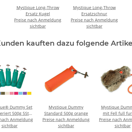
Mystique Long-Throw
Mystique Long-Throw
Ersatz Kugel
Ersatzschnur
Preise nach Anmeldung
Preise nach Anmeldung
sichtbar
sichtbar
unden kauften dazu folgende Artike
que® Dummy Set
Mystique Dummy
Mystique Dumm
iert 500g 5Stk.
Standard 500g orange
mit Fell full fu
 nach Anmeldung
- 1-5 grün
Preise nach Anmeldung
Preise nach An
sichtbar
sichtbar
sichtbar