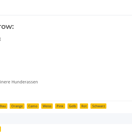
row:
g
einere Hunderassen
Blau
Orange
Camo
Weiss
Pink
Gelb
Rot
Schwarz