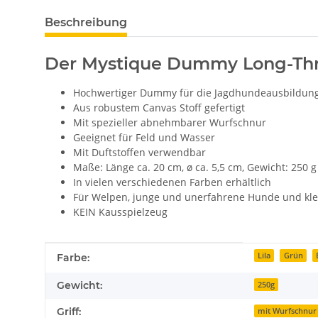
Beschreibung
Der Mystique Dummy Long-Th
Hochwertiger Dummy für die Jagdhundeausbildun
Aus robustem Canvas Stoff gefertigt
Mit spezieller abnehmbarer Wurfschnur
Geeignet für Feld und Wasser
Mit Duftstoffen verwendbar
Maße: Länge ca. 20 cm, ø ca. 5,5 cm, Gewicht: 250 g
In vielen verschiedenen Farben erhältlich
Für Welpen, junge und unerfahrene Hunde und kl
KEIN Kausspielzeug
Produkteigenschaft
Wert
Lila
Grün
Farbe:
Gewicht:
250g
Griff:
mit Wurfschnur