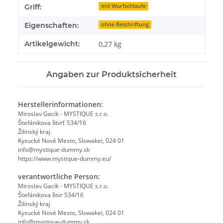
Griff:
mit Wurfschlaufe
Eigenschaften:
ohne Beschriftung
Artikelgewicht:
0,27
kg
Angaben zur Produktsicherheit
Herstellerinformationen:
Miroslav Gacík - MYSTIQUE s.r.o.
Štefánikova štvrť 534/16
Žilinský kraj
Kysucké Nové Mesto, Slowakei, 024 01
info@mystique-dummy.sk
https://www.mystique-dummy.eu/
verantwortliche Person:
Miroslav Gacík - MYSTIQUE s.r.o.
Štefánikova štvr 534/16
Žilinský kraj
Kysucké Nové Mesto, Slowakei, 024 01
info@mystique-dummy.sk