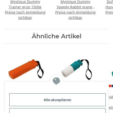
Mystique Dummy
Mystique Dummy
Duf
Trainer grün 1500g
Speedy Rabbit orange
Hun
Preise nach Anmeldung
Preise nach Anmeldung
mit Fell 250g
Prei
sichtbar
sichtbar
Ähnliche Artikel
Mystique Dummy
Mystique Dummy
Mys
Alle akzeptieren
Speedy 500g
Speedy Marking 250g
Preise nach Anmeldung
Preise nach Anmeldung
Prei
sichtbar
sichtbar